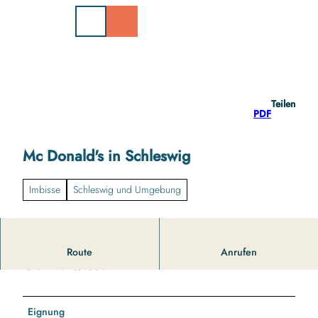
Z
u
m
I
n
h
a
Teilen
l
PDF
t
Mc Donald's in Schleswig
Imbisse
Schleswig und Umgebung
Route
Anrufen
Gut zu wissen
Eignung