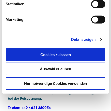
l
Statistiken
i
g
E-Mail-Adresse
(Erforderlich)
Marketing
u
n
g
Jetzt anmelden
Details zeigen
s
a
Ich habe die
Datenschutzerklärung
zur Kenntnis
genommen.
(Erforderlich)
u
Cookies zulassen
s
w
Auswahl erlauben
a
h
l
Nur notwendige Cookies verwenden
Hilfe bei der Urlaubsplanung?
Kein Problem! Unser Team kennt die Region und hilft gerne
bei der Reiseplanung.
Telefon: +49 4621 850056