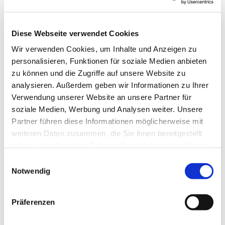
Kontaktdaten
Diese Webseite verwendet Cookies
Mc Donald's in Schleswig
Wir verwenden Cookies, um Inhalte und Anzeigen zu
Schleidörferstr. 1a
personalisieren, Funktionen für soziale Medien anbieten
24837
Schleswig
zu können und die Zugriffe auf unsere Website zu
04621 953380
analysieren. Außerdem geben wir Informationen zu Ihrer
Verwendung unserer Website an unsere Partner für
Anreise mit dem Auto
soziale Medien, Werbung und Analysen weiter. Unsere
Anreise mit öffentlichen Verkehrsmitteln
Partner führen diese Informationen möglicherweise mit
weiteren Daten zusammen, die Sie ihnen bereitgestellt
haben oder die sie im Rahmen Ihrer Nutzung der Dienste
gesammelt haben.
E
Notwendig
i
n
Jetzt für den Newsletter anmelden und
w
Präferenzen
i
Vorteile sichern
l