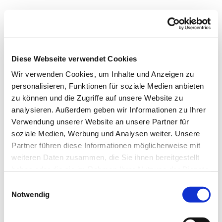
i
d
Sehenswertes
t
-
i
Diese Webseite verwendet Cookies
n
Kontaktdaten
-
Wir verwenden Cookies, um Inhalte und Anzeigen zu
g
Milchtankstelle Hof Schmidt
personalisieren, Funktionen für soziale Medien anbieten
e
Geeler Weg 10
zu können und die Zugriffe auf unsere Website zu
e
24864
Goltoft
analysieren. Außerdem geben wir Informationen zu Ihrer
l
04622 2098
Verwendung unserer Website an unsere Partner für
.
Website
soziale Medien, Werbung und Analysen weiter. Unsere
j
p
Partner führen diese Informationen möglicherweise mit
Anreise mit dem Auto
g
weiteren Daten zusammen, die Sie ihnen bereitgestellt
haben oder die sie im Rahmen Ihrer Nutzung der Dienste
Anreise mit öffentlichen Verkehrsmitteln
gesammelt haben.
E
Notwendig
i
n
w