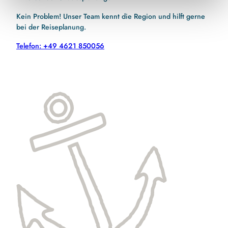
Kein Problem! Unser Team kennt die Region und hilft gerne
bei der Reiseplanung.
Telefon: +49 4621 850056