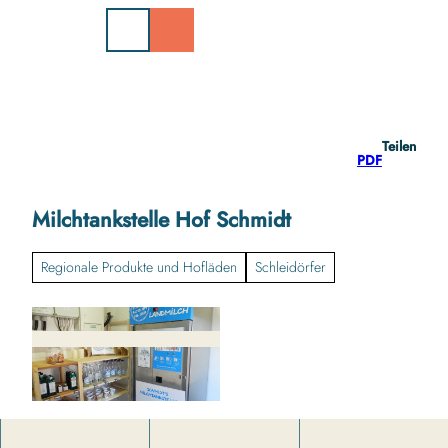
Z
u
m
I
n
h
a
Teilen
l
PDF
t
Milchtankstelle Hof Schmidt
Regionale Produkte und Hofläden
Schleidörfer
m
i