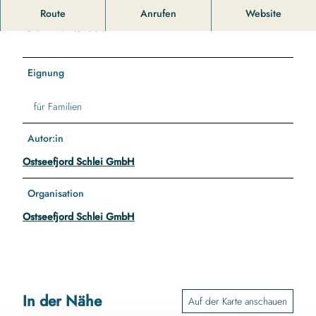
l
Route
Anrufen
Website
c
Gut zu wissen
h
t
a
Eignung
n
k
für Familien
s
t
e
Autor:in
l
Ostseefjord Schlei GmbH
l
e
Organisation
-
h
Ostseefjord Schlei GmbH
o
f
-
s
c
In der Nähe
h
Auf der Karte anschauen
m