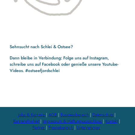
Sehnsucht nach Schlei & Ostsee?
Dann bleibe in Verbindung: Folge uns auf Instagram,
schreibe uns auf Facebook oder genieße unsere Youtube-
Videos. #ostseefjordschlei
F
I
Y
a
n
o
c
s
u
e
t
t
b
a
u
Jobs & Karriere
AGB
Businessbereich
Datenschutz
o
g
b
Barrierefreiheit
Impressum & Haftungsausschluss
Kontakt
o
r
e
Partner
Pressebereich
Unternehmen
k
a