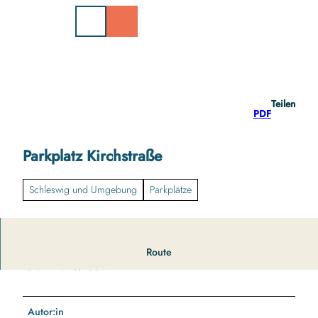
Z
u
m
I
n
h
a
Teilen
l
PDF
t
Parkplatz Kirchstraße
Schleswig und Umgebung
Parkplätze
Route
Gut zu wissen
Autor:in