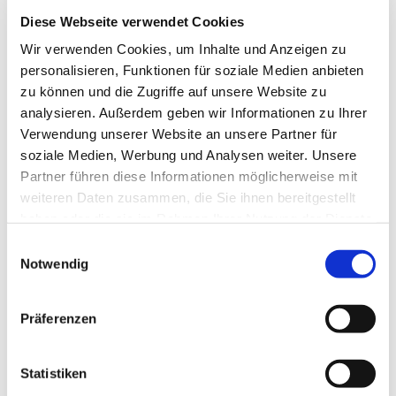
Kontaktdaten
Diese Webseite verwendet Cookies
Parkplatz Kirchstraße
Wir verwenden Cookies, um Inhalte und Anzeigen zu
Kirchstraße
personalisieren, Funktionen für soziale Medien anbieten
24837
Schleswig
zu können und die Zugriffe auf unsere Website zu
Anreise mit dem Auto
analysieren. Außerdem geben wir Informationen zu Ihrer
Verwendung unserer Website an unsere Partner für
Anreise mit öffentlichen Verkehrsmitteln
soziale Medien, Werbung und Analysen weiter. Unsere
Partner führen diese Informationen möglicherweise mit
weiteren Daten zusammen, die Sie ihnen bereitgestellt
haben oder die sie im Rahmen Ihrer Nutzung der Dienste
gesammelt haben.
E
Notwendig
i
Jetzt für den Newsletter anmelden und
n
Vorteile sichern
w
Präferenzen
i
l
l
Statistiken
E-Mail-Adresse
(Erforderlich)
i