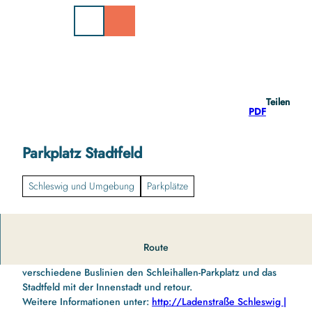
Z
u
m
I
n
h
a
Teilen
l
PDF
t
Parkplatz Stadtfeld
Schleswig und Umgebung
Parkplätze
Durch die Verlegung des ZOB gibt es hier begrenzte Anzahl
Route
an Parkflächen. In einem 15 Minuten-Takt verbinden
verschiedene Buslinien den Schleihallen-Parkplatz und das
Stadtfeld mit der Innenstadt und retour.
Weitere Informationen unter:
http://Ladenstraße Schleswig |