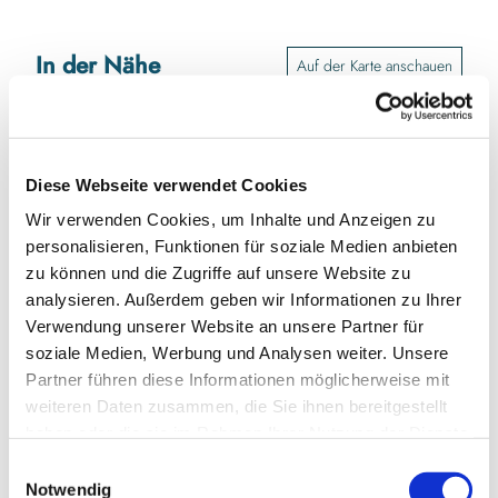
In der Nähe
Auf der Karte anschauen
Veranstaltung
Diese Webseite verwendet Cookies
Sehenswertes
Wir verwenden Cookies, um Inhalte und Anzeigen zu
Touren
personalisieren, Funktionen für soziale Medien anbieten
zu können und die Zugriffe auf unsere Website zu
analysieren. Außerdem geben wir Informationen zu Ihrer
Kontaktdaten
Verwendung unserer Website an unsere Partner für
soziale Medien, Werbung und Analysen weiter. Unsere
Parkplatz Stadtfeld
Partner führen diese Informationen möglicherweise mit
Stadtfeld
weiteren Daten zusammen, die Sie ihnen bereitgestellt
24837
Schleswig
haben oder die sie im Rahmen Ihrer Nutzung der Dienste
Anreise mit dem Auto
gesammelt haben.
E
Anreise mit öffentlichen Verkehrsmitteln
Notwendig
i