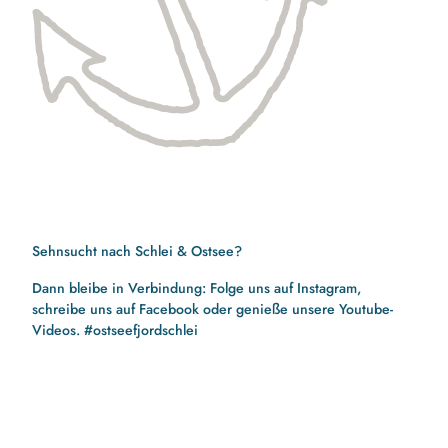
Sehnsucht nach Schlei & Ostsee?
Dann bleibe in Verbindung: Folge uns auf Instagram,
schreibe uns auf Facebook oder genieße unsere Youtube-
Videos. #ostseefjordschlei
F
I
Y
a
n
o
c
s
u
e
t
t