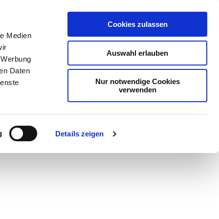
Cookies zulassen
le Medien
ir
Auswahl erlauben
, Werbung
ren Daten
Nur notwendige Cookies
ienste
verwenden
Teilen
PDF
g
Details zeigen