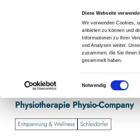
Z
anstaltungskalender
Kontakt
u
Diese Webseite verwende
m
Shop
Karte
Suche
Menü
Buchen
Wir verwenden Cookies, um
I
anbieten zu können und di
n
Informationen zu Ihrer Ve
h
und Analysen weiter. Unse
zusammen, die Sie ihnen b
a
gesammelt haben.
l
t
E
Notwendig
i
n
Physiotherapie Physio-Company
w
i
l
Entspannung & Wellness
Schleidörfer
l
i