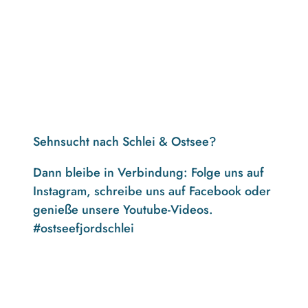
Sehnsucht nach Schlei & Ostsee?
Dann bleibe in Verbindung: Folge uns auf
Instagram, schreibe uns auf Facebook oder
genieße unsere Youtube-Videos.
#ostseefjordschlei
F
I
Y
a
n
o
c
s
u