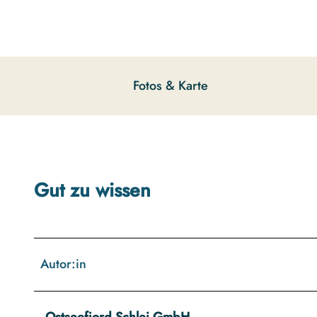
g
u
n
g
s
Fotos & Karte
a
u
s
w
a
h
Gut zu wissen
l
Autor:in
Ostseefjord Schlei GmbH