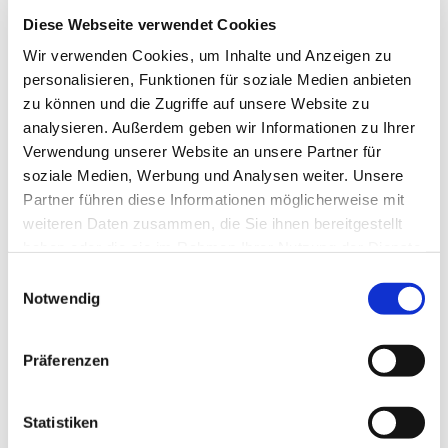
Kontaktdaten
Diese Webseite verwendet Cookies
Rossmann Drogeriemarkt
Wir verwenden Cookies, um Inhalte und Anzeigen zu
Stadtweg 53-55
personalisieren, Funktionen für soziale Medien anbieten
24837
Schleswig
zu können und die Zugriffe auf unsere Website zu
Anreise mit dem Auto
analysieren. Außerdem geben wir Informationen zu Ihrer
Verwendung unserer Website an unsere Partner für
Anreise mit öffentlichen Verkehrsmitteln
soziale Medien, Werbung und Analysen weiter. Unsere
Partner führen diese Informationen möglicherweise mit
weiteren Daten zusammen, die Sie ihnen bereitgestellt
haben oder die sie im Rahmen Ihrer Nutzung der Dienste
gesammelt haben.
E
Notwendig
i
Jetzt für den Newsletter anmelden und
n
Vorteile sichern
w
Präferenzen
i
l
l
Statistiken
E-Mail-Adresse
(Erforderlich)
i