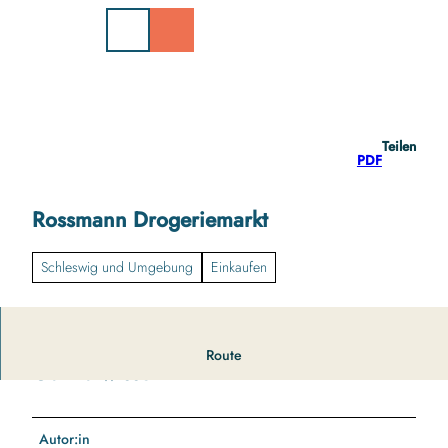
Z
u
m
I
n
h
a
Teilen
l
PDF
t
Rossmann Drogeriemarkt
Schleswig und Umgebung
Einkaufen
Route
Gut zu wissen
Autor:in