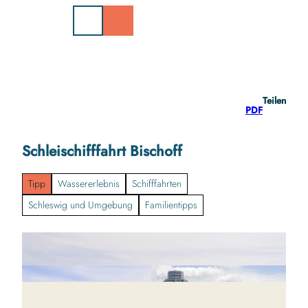
Z
u
m
I
n
h
a
Teilen
l
PDF
t
Schleischifffahrt Bischoff
Tipp
Wassererlebnis
Schifffahrten
Schleswig und Umgebung
Familientipps