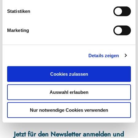
l
.
Kontaktdaten
l
Statistiken
j
i
p
Schleischifffahrt Bischoff
g
g
Gottorfer Damm 1
Marketing
u
24837
Schleswig
n
04621 23319
g
info@schleischifffahrt.de
Details zeigen
s
Website
a
u
Cookies zulassen
Anreise mit dem Auto
s
w
Anreise mit öffentlichen Verkehrsmitteln
Auswahl erlauben
a
h
l
Nur notwendige Cookies verwenden
Jetzt für den Newsletter anmelden und