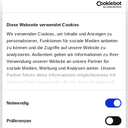
g
-
w
Autor:in
-
d
i
k
Ostseefjord Schlei GmbH
e
k
l
r
i
Diese Webseite verwendet Cookies
a
-
n
Organisation
p
s
g
Wir verwenden Cookies, um Inhalte und Anzeigen zu
Ostseefjord Schlei GmbH
p
c
t
personalisieren, Funktionen für soziale Medien anbieten
b
h
u
zu können und die Zugriffe auf unsere Website zu
r
l
r
analysieren. Außerdem geben wir Informationen zu Ihrer
u
e
m
Verwendung unserer Website an unsere Partner für
e
i
.
c
soziale Medien, Werbung und Analysen weiter. Unsere
.
j
In der Nähe
Auf der Karte anschauen
k
Partner führen diese Informationen möglicherweise mit
j
p
e
p
g
weiteren Daten zusammen, die Sie ihnen bereitgestellt
-
g
haben oder die sie im Rahmen Ihrer Nutzung der Dienste
k
Veranstaltung
gesammelt haben.
E
a
Notwendig
p
Sehenswertes
i
p
n
Touren
e
w
Präferenzen
l
i
n