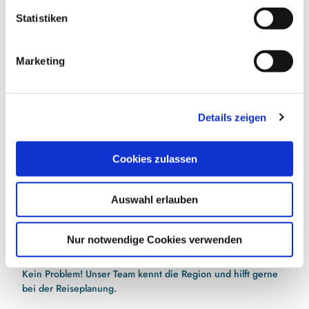
l
l
Statistiken
i
g
Marketing
E-Mail-Adresse
(Erforderlich)
u
n
g
Jetzt anmelden
Details zeigen
s
a
Ich habe die
Datenschutzerklärung
zur Kenntnis
u
genommen.
(Erforderlich)
Cookies zulassen
s
w
Auswahl erlauben
a
h
l
Nur notwendige Cookies verwenden
Hilfe bei der Urlaubsplanung?
Kein Problem! Unser Team kennt die Region und hilft gerne
bei der Reiseplanung.