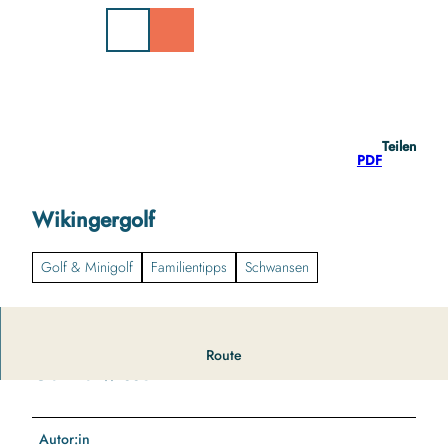
Z
u
m
I
n
h
a
Teilen
l
PDF
t
Wikingergolf
Golf & Minigolf
Familientipps
Schwansen
Route
Gut zu wissen
Autor:in