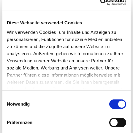
Sehenswertes
Touren
Diese Webseite verwendet Cookies
Wir verwenden Cookies, um Inhalte und Anzeigen zu
personalisieren, Funktionen für soziale Medien anbieten
Kontaktdaten
zu können und die Zugriffe auf unsere Website zu
Hans-Damp Straße
analysieren. Außerdem geben wir Informationen zu Ihrer
24351
Damp
Verwendung unserer Website an unsere Partner für
Anreise mit dem Auto
soziale Medien, Werbung und Analysen weiter. Unsere
Partner führen diese Informationen möglicherweise mit
Anreise mit öffentlichen Verkehrsmitteln
weiteren Daten zusammen, die Sie ihnen bereitgestellt
haben oder die sie im Rahmen Ihrer Nutzung der Dienste
gesammelt haben.
E
Notwendig
i
n
w
Jetzt für den Newsletter anmelden und
Präferenzen
i
Vorteile sichern