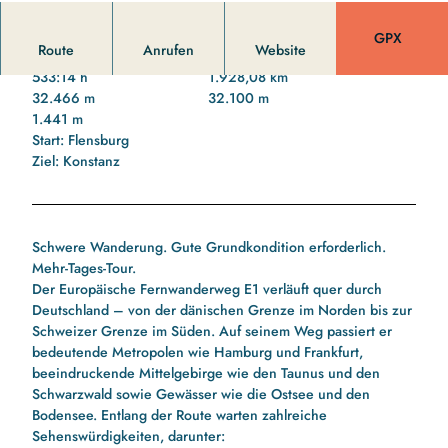
CC-BY-SA
GPX
Route
Anrufen
Website
533:14 h
1.928,08 km
32.466 m
32.100 m
1.441 m
Start: Flensburg
Ziel: Konstanz
Schwere Wanderung. Gute Grundkondition erforderlich.
Mehr-Tages-Tour.
Der Europäische Fernwanderweg E1 verläuft quer durch
Deutschland – von der dänischen Grenze im Norden bis zur
Schweizer Grenze im Süden. Auf seinem Weg passiert er
bedeutende Metropolen wie Hamburg und Frankfurt,
beeindruckende Mittelgebirge wie den Taunus und den
Schwarzwald sowie Gewässer wie die Ostsee und den
Bodensee. Entlang der Route warten zahlreiche
Sehenswürdigkeiten, darunter: