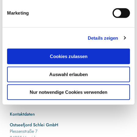
i
g
Marketing
u
n
g
Details zeigen
s
In der Nähe
Auf der Karte anschauen
a
u
Cookies zulassen
s
Veranstaltung
w
Auswahl erlauben
a
Sehenswertes
h
Touren
l
Nur notwendige Cookies verwenden
Kontaktdaten
Ostseefjord Schlei GmbH
Plessenstraße 7