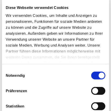
Unterkunftsmöglichkeit
Diese Webseite verwendet Cookies
Weitere Infos / Links
Wir verwenden Cookies, um Inhalte und Anzeigen zu
Europäischer Fernwanderweg E1: Nordkap - Capo Passero
personalisieren, Funktionen für soziale Medien anbieten
(Sizilien)
zu können und die Zugriffe auf unsere Website zu
analysieren. Außerdem geben wir Informationen zu Ihrer
Ansprechpartner:in
Verwendung unserer Website an unsere Partner für
soziale Medien, Werbung und Analysen weiter. Unsere
Ostseefjord Schlei GmbH
Partner führen diese Informationen möglicherweise mit
Autor:in
weiteren Daten zusammen, die Sie ihnen bereitgestellt
haben oder die sie im Rahmen Ihrer Nutzung der Dienste
Ostseefjord Schlei GmbH
gesammelt haben.
E
Notwendig
Organisation
i
n
Ostseefjord Schlei GmbH
w
Präferenzen
i
Lizenz (Stammdaten)
l
Ostseefjord Schlei GmbH
l
Statistiken