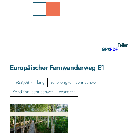
Z
u
m
I
n
h
a
Teilen
l
GPX
PDF
t
Europäischer Fernwanderweg E1
1.928,08 km lang
Schwierigkeit: sehr schwer
Kondition: sehr schwer
Wandern
© POLTE, Ostseefjord Schlei GmbH/Stefan Polte |