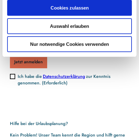
Jetzt für den Newsletter anmelden und
u
Cookies zulassen
Vorteile sichern
s
w
Auswahl erlauben
a
h
E-Mail-Adresse
(Erforderlich)
l
Nur notwendige Cookies verwenden
Jetzt anmelden
Ich habe die
Datenschutzerklärung
zur Kenntnis
genommen.
(Erforderlich)
Hilfe bei der Urlaubsplanung?
Kein Problem! Unser Team kennt die Region und hilft gerne