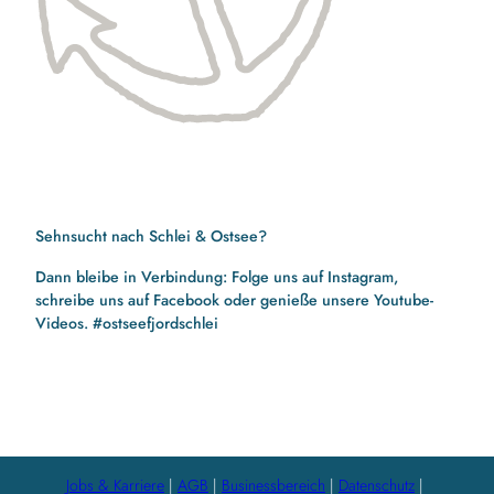
Sehnsucht nach Schlei & Ostsee?
Dann bleibe in Verbindung: Folge uns auf Instagram,
schreibe uns auf Facebook oder genieße unsere Youtube-
Videos. #ostseefjordschlei
F
I
Y
a
n
o
c
s
u
e
t
t
b
a
u
Jobs & Karriere
AGB
Businessbereich
Datenschutz