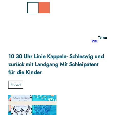
Z
u
m
I
n
h
a
Teilen
l
PDF
t
10 30 Uhr Linie Kappeln- Schleswig und
zurück mit Landgang Mit Schleipatent
für die Kinder
Freizeit