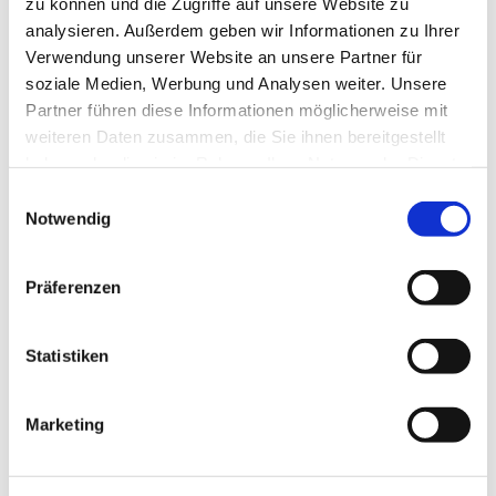
zu können und die Zugriffe auf unsere Website zu
analysieren. Außerdem geben wir Informationen zu Ihrer
Veranstaltung
Verwendung unserer Website an unsere Partner für
soziale Medien, Werbung und Analysen weiter. Unsere
Partner führen diese Informationen möglicherweise mit
Veranstaltungsort
weiteren Daten zusammen, die Sie ihnen bereitgestellt
Schiff " Stadt Kappeln"
haben oder die sie im Rahmen Ihrer Nutzung der Dienste
Am Hafen 1
gesammelt haben.
E
24376
Kappeln
Notwendig
i
Anreise mit dem Auto
n
w
Anreise mit öffentlichen Verkehrsmitteln
Präferenzen
i
l
Veranstalter
l
Statistiken
Schlei- Ausflugsfahrten GmbH Juliane Sebode
i
04642/6184
g
Marketing
u
sebode@schlei-ausflugsfahrten.de
n
g