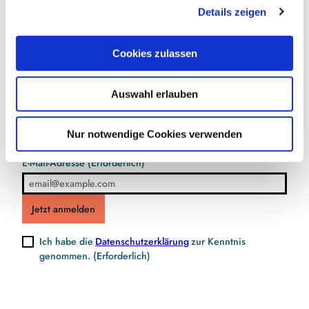
Details zeigen
s
a
u
Cookies zulassen
s
Jetzt für den Newsletter anmelden und
w
Vorteile sichern
Auswahl erlauben
a
h
l
Nur notwendige Cookies verwenden
E-Mail-Adresse
(Erforderlich)
Jetzt anmelden
Ich habe die
Datenschutzerklärung
zur Kenntnis
genommen.
(Erforderlich)