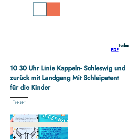
Z
u
m
I
n
h
a
Teilen
l
PDF
t
10 30 Uhr Linie Kappeln- Schleswig und
zurück mit Landgang Mit Schleipatent
für die Kinder
Freizeit