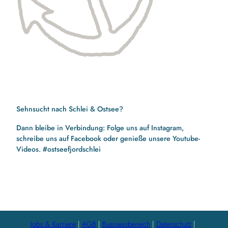
Sehnsucht nach Schlei & Ostsee?
Dann bleibe in Verbindung: Folge uns auf Instagram,
schreibe uns auf Facebook oder genieße unsere Youtube-
Videos. #ostseefjordschlei
F
I
Y
a
n
o
c
s
u
e
t
t
b
a
u
Jobs & Karriere
AGB
Businessbereich
Datenschutz