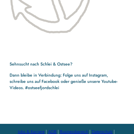
Sehnsucht nach Schlei & Ostsee?
Dann bleibe in Verbindung: Folge uns auf Instagram,
schreibe uns auf Facebook oder genieße unsere Youtube-
Videos. #ostseefjordschlei
F
I
Y
a
n
o
c
s
u
e
t
t
b
a
u
Jobs & Karriere
AGB
Businessbereich
Datenschutz