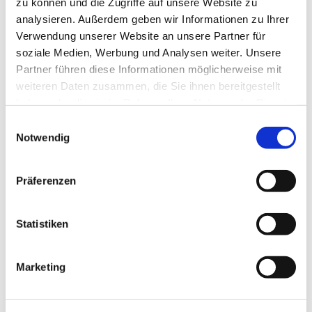
zu können und die Zugriffe auf unsere Website zu
analysieren. Außerdem geben wir Informationen zu Ihrer
Veranstaltung
Verwendung unserer Website an unsere Partner für
soziale Medien, Werbung und Analysen weiter. Unsere
Partner führen diese Informationen möglicherweise mit
Veranstaltungsort
weiteren Daten zusammen, die Sie ihnen bereitgestellt
Schiff " Stadt Kappeln"
haben oder die sie im Rahmen Ihrer Nutzung der Dienste
Am Hafen 1
gesammelt haben.
E
24376
Kappeln
Notwendig
i
Anreise mit dem Auto
n
w
Anreise mit öffentlichen Verkehrsmitteln
Präferenzen
i
l
Veranstalter
l
Statistiken
Schlei- Ausflugsfahrten GmbH Juliane Sebode
i
04642/6184
g
Marketing
u
sebode@schlei-ausflugsfahrten.de
n
g