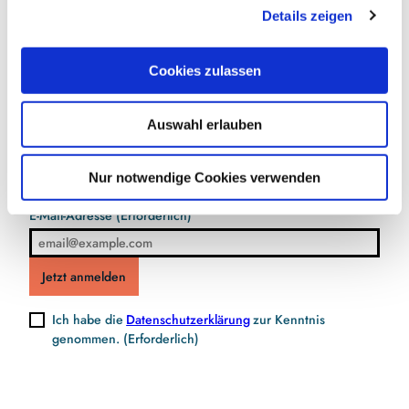
Details zeigen
s
a
u
Cookies zulassen
s
Jetzt für den Newsletter anmelden und
w
Vorteile sichern
Auswahl erlauben
a
h
l
Nur notwendige Cookies verwenden
E-Mail-Adresse
(Erforderlich)
Jetzt anmelden
Ich habe die
Datenschutzerklärung
zur Kenntnis
genommen.
(Erforderlich)