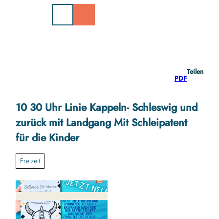
Z
u
m
I
n
h
a
Teilen
l
PDF
t
10 30 Uhr Linie Kappeln- Schleswig und
zurück mit Landgang Mit Schleipatent
für die Kinder
Freizeit