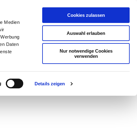
Cookies zulassen
le Medien
ir
Auswahl erlauben
, Werbung
ren Daten
Nur notwendige Cookies
ienste
verwenden
Teilen
PDF
g
Details zeigen