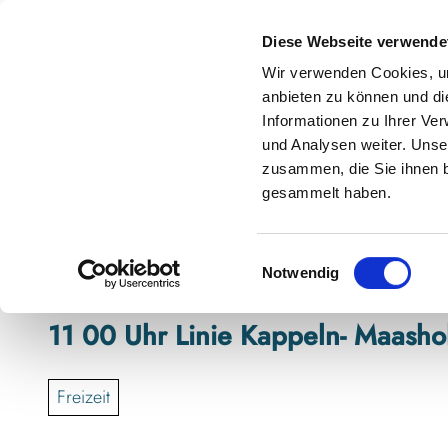
Z
anstaltungskalender
Kontakt
u
Diese Webseite verwende
m
Shop
Karte
Suche
Menü
Buchen
Wir verwenden Cookies, um
I
anbieten zu können und di
n
Informationen zu Ihrer Ve
h
und Analysen weiter. Unse
zusammen, die Sie ihnen b
a
gesammelt haben.
l
t
E
Notwendig
i
n
11 00 Uhr Linie Kappeln- Maash
w
i
l
Freizeit
l
i