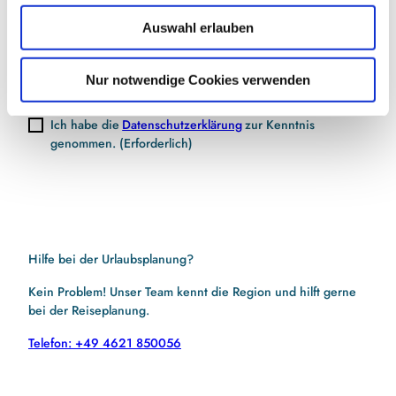
w
E-Mail-Adresse
(Erforderlich)
Auswahl erlauben
a
h
l
Nur notwendige Cookies verwenden
Jetzt anmelden
Ich habe die
Datenschutzerklärung
zur Kenntnis
genommen.
(Erforderlich)
Hilfe bei der Urlaubsplanung?
Kein Problem! Unser Team kennt die Region und hilft gerne
bei der Reiseplanung.
Telefon: +49 4621 850056