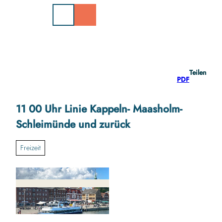
Z
u
m
I
n
h
a
Teilen
l
PDF
t
11 00 Uhr Linie Kappeln- Maasholm-
Schleimünde und zurück
Freizeit