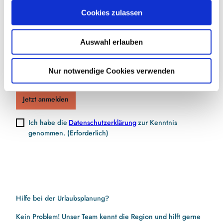
Jetzt für den Newsletter anmelden und
u
Cookies zulassen
Vorteile sichern
s
w
Auswahl erlauben
a
h
E-Mail-Adresse
(Erforderlich)
l
Nur notwendige Cookies verwenden
Jetzt anmelden
Ich habe die
Datenschutzerklärung
zur Kenntnis
genommen.
(Erforderlich)
Hilfe bei der Urlaubsplanung?
Kein Problem! Unser Team kennt die Region und hilft gerne