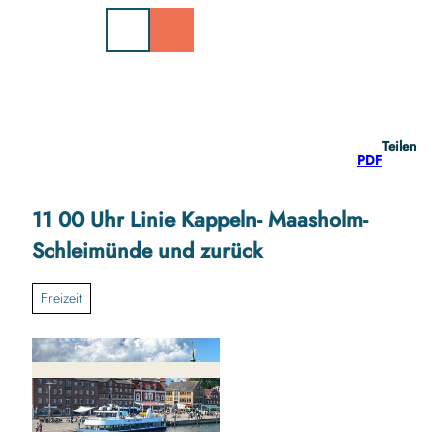
Z
u
m
I
n
h
a
Teilen
l
PDF
t
11 00 Uhr Linie Kappeln- Maasholm-
Schleimünde und zurück
Freizeit