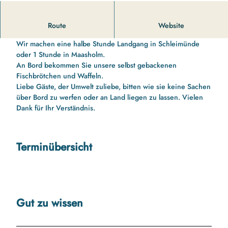
11 00 Uhr bis 13 10 Uhr Schleifahrt nach Schleimünde
Route
Website
Schleifahrt nach Schleimünde
Wir machen eine halbe Stunde Landgang in Schleimünde
oder 1 Stunde in Maasholm.
An Bord bekommen Sie unsere selbst gebackenen
Fischbrötchen und Waffeln.
Liebe Gäste, der Umwelt zuliebe, bitten wie sie keine Sachen
über Bord zu werfen oder an Land liegen zu lassen. Vielen
Dank für Ihr Verständnis.
Terminübersicht
Gut zu wissen