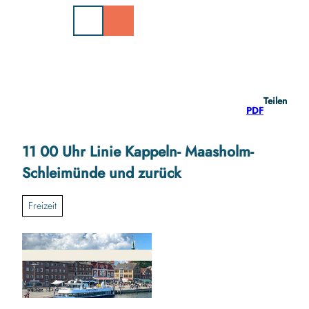
Z
u
m
I
n
h
a
Teilen
l
PDF
t
11 00 Uhr Linie Kappeln- Maasholm-
Schleimünde und zurück
Freizeit