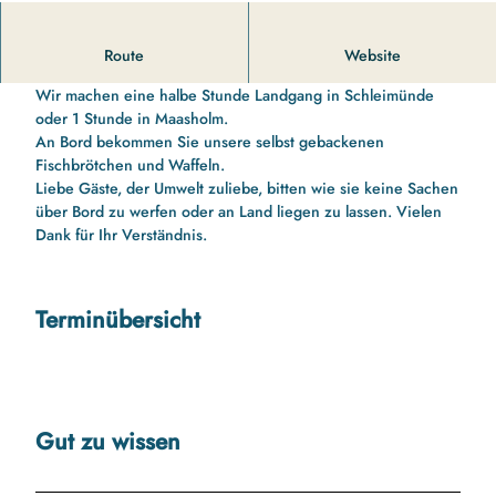
11 00 Uhr bis 13 10 Uhr Schleifahrt nach Schleimünde
Route
Website
Schleifahrt nach Schleimünde
Wir machen eine halbe Stunde Landgang in Schleimünde
oder 1 Stunde in Maasholm.
An Bord bekommen Sie unsere selbst gebackenen
Fischbrötchen und Waffeln.
Liebe Gäste, der Umwelt zuliebe, bitten wie sie keine Sachen
über Bord zu werfen oder an Land liegen zu lassen. Vielen
Dank für Ihr Verständnis.
Terminübersicht
Gut zu wissen