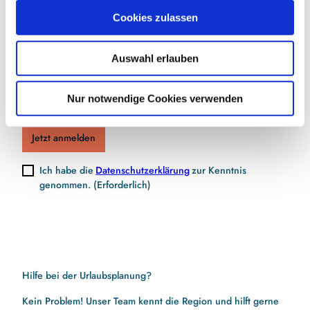
Jetzt für den Newsletter anmelden und
u
Cookies zulassen
Vorteile sichern
s
w
Auswahl erlauben
a
h
E-Mail-Adresse
(Erforderlich)
l
Nur notwendige Cookies verwenden
Jetzt anmelden
Ich habe die
Datenschutzerklärung
zur Kenntnis
genommen.
(Erforderlich)
Hilfe bei der Urlaubsplanung?
Kein Problem! Unser Team kennt die Region und hilft gerne