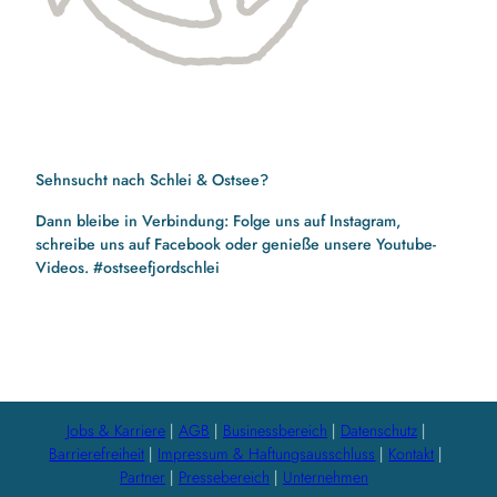
Sehnsucht nach Schlei & Ostsee?
Dann bleibe in Verbindung: Folge uns auf Instagram,
schreibe uns auf Facebook oder genieße unsere Youtube-
Videos. #ostseefjordschlei
F
I
Y
a
n
o
c
s
u
e
t
t
b
a
u
Jobs & Karriere
AGB
Businessbereich
Datenschutz
o
g
b
Barrierefreiheit
Impressum & Haftungsausschluss
Kontakt
o
r
e
Partner
Pressebereich
Unternehmen
k
a