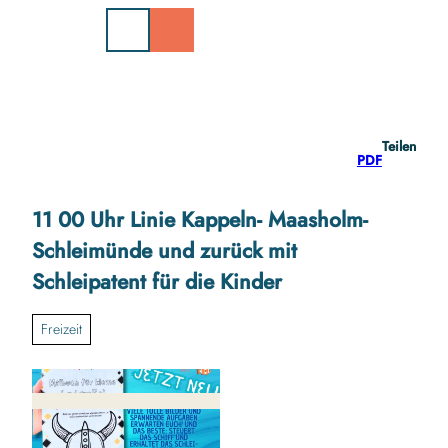
Z
u
m
I
n
h
a
Teilen
l
PDF
t
11 00 Uhr Linie Kappeln- Maasholm-
Schleimünde und zurück mit
Schleipatent für die Kinder
Freizeit