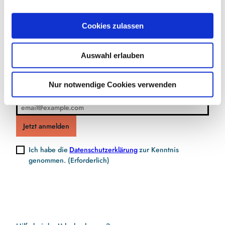
a
u
Jetzt für den Newsletter anmelden und
Cookies zulassen
s
Vorteile sichern
w
Auswahl erlauben
a
h
l
Nur notwendige Cookies verwenden
E-Mail-Adresse
(Erforderlich)
Jetzt anmelden
Ich habe die
Datenschutzerklärung
zur Kenntnis
genommen.
(Erforderlich)