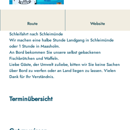
11 00 Uhr bis 13 10 Uhr Schleifahrt nach Schleimünde mit
Route
Website
Schleipatent für die Kinder
Schleifahrt nach Schleimünde
Wir machen eine halbe Stunde Landgang in Schleimünde
oder 1 Stunde in Maasholm.
An Bord bekommen Sie unsere selbst gebackenen
Fischbrötchen und Waffeln.
Liebe Gäste, der Umwelt zuliebe, bitten wir Sie keine Sachen
über Bord zu werfen oder an Land liegen zu lassen. Vielen
Dank für Ihr Verständnis.
Terminübersicht