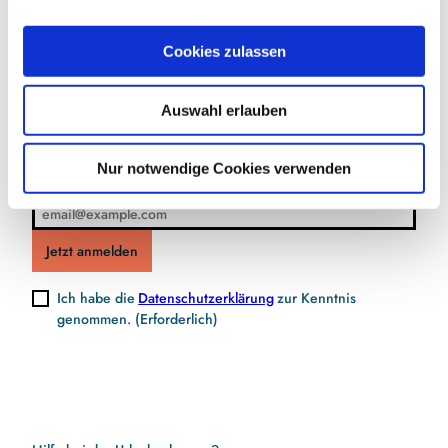
a
u
Jetzt für den Newsletter anmelden und
Cookies zulassen
s
Vorteile sichern
w
Auswahl erlauben
a
h
l
Nur notwendige Cookies verwenden
E-Mail-Adresse
(Erforderlich)
Jetzt anmelden
Ich habe die
Datenschutzerklärung
zur Kenntnis
genommen.
(Erforderlich)