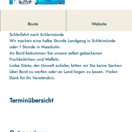
11 00 Uhr bis 13 10 Uhr Schleifahrt nach Schleimünde mit
Route
Website
Schleipatent für die Kinder
Schleifahrt nach Schleimünde
Wir machen eine halbe Stunde Landgang in Schleimünde
oder 1 Stunde in Maasholm.
An Bord bekommen Sie unsere selbst gebackenen
Fischbrötchen und Waffeln.
Liebe Gäste, der Umwelt zuliebe, bitten wir Sie keine Sachen
über Bord zu werfen oder an Land liegen zu lassen. Vielen
Dank für Ihr Verständnis.
Terminübersicht