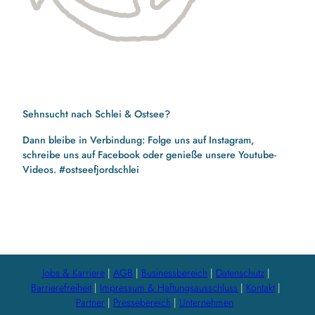
Sehnsucht nach Schlei & Ostsee?
Dann bleibe in Verbindung: Folge uns auf Instagram,
schreibe uns auf Facebook oder genieße unsere Youtube-
Videos. #ostseefjordschlei
F
I
Y
a
n
o
c
s
u
e
t
t
b
a
u
Jobs & Karriere
AGB
Businessbereich
Datenschutz
o
g
b
Barrierefreiheit
Impressum & Haftungsausschluss
Kontakt
o
r
e
Partner
Pressebereich
Unternehmen
k
a