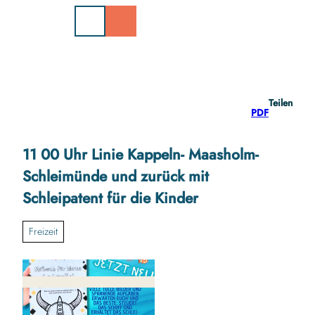
Z
u
m
I
n
h
a
Teilen
l
PDF
t
11 00 Uhr Linie Kappeln- Maasholm-
Schleimünde und zurück mit
Schleipatent für die Kinder
Freizeit