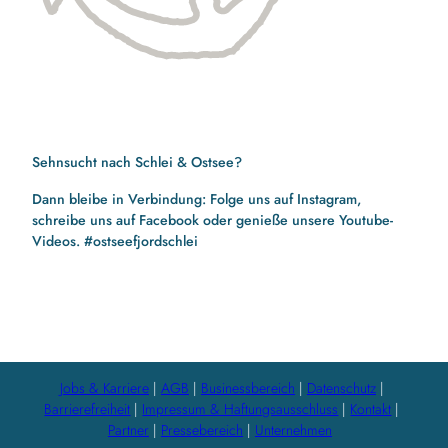
Sehnsucht nach Schlei & Ostsee?
Dann bleibe in Verbindung: Folge uns auf Instagram,
schreibe uns auf Facebook oder genieße unsere Youtube-
Videos. #ostseefjordschlei
F
I
Y
a
n
o
c
s
u
e
t
t
b
a
u
Jobs & Karriere
AGB
Businessbereich
Datenschutz
o
g
b
Barrierefreiheit
Impressum & Haftungsausschluss
Kontakt
o
r
e
Partner
Pressebereich
Unternehmen
k
a