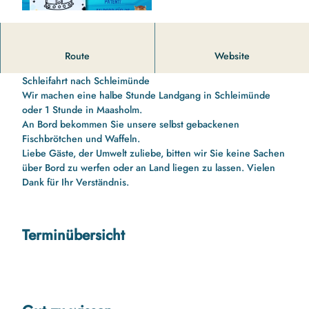
11 00 Uhr bis 13 10 Uhr Schleifahrt nach Schleimünde mit
Route
Website
Schleipatent für die Kinder
Schleifahrt nach Schleimünde
Wir machen eine halbe Stunde Landgang in Schleimünde
oder 1 Stunde in Maasholm.
An Bord bekommen Sie unsere selbst gebackenen
Fischbrötchen und Waffeln.
Liebe Gäste, der Umwelt zuliebe, bitten wir Sie keine Sachen
über Bord zu werfen oder an Land liegen zu lassen. Vielen
Dank für Ihr Verständnis.
Terminübersicht