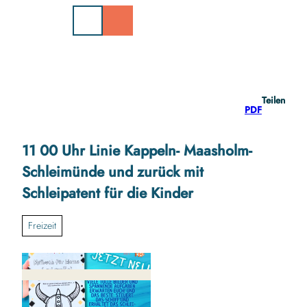
Z
u
m
I
n
h
a
Teilen
l
PDF
t
11 00 Uhr Linie Kappeln- Maasholm-
Schleimünde und zurück mit
Schleipatent für die Kinder
Freizeit