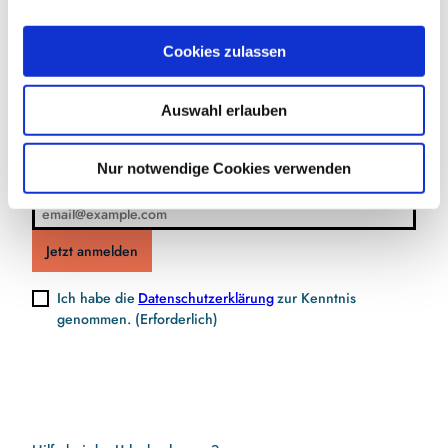
a
u
Jetzt für den Newsletter anmelden und
Cookies zulassen
s
Vorteile sichern
w
Auswahl erlauben
a
h
l
Nur notwendige Cookies verwenden
E-Mail-Adresse
(Erforderlich)
Jetzt anmelden
Ich habe die
Datenschutzerklärung
zur Kenntnis
genommen.
(Erforderlich)