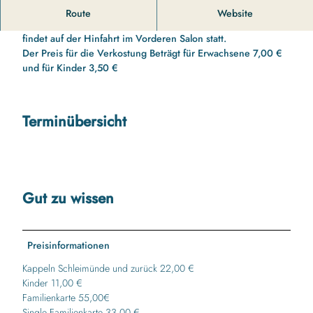
11 00 Uhr bis 13 10 Uhr Schleifahrt nach Schleimünde
Route
Website
Schleifahrt nach Schleimünde Die Schokoladenverkostung
findet auf der Hinfahrt im Vorderen Salon statt.
Der Preis für die Verkostung Beträgt für Erwachsene 7,00 €
und für Kinder 3,50 €
Terminübersicht
Gut zu wissen
Preisinformationen
Kappeln Schleimünde und zurück 22,00 €
Kinder 11,00 €
Familienkarte 55,00€
Single Familienkarte 33,00 €