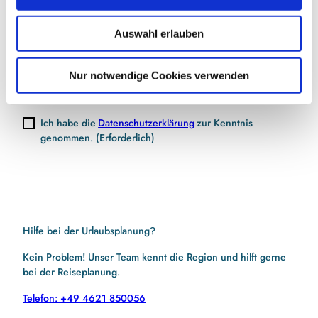
s
w
Auswahl erlauben
a
E-Mail-Adresse
(Erforderlich)
h
l
Nur notwendige Cookies verwenden
Jetzt anmelden
Ich habe die
Datenschutzerklärung
zur Kenntnis
genommen.
(Erforderlich)
Hilfe bei der Urlaubsplanung?
Kein Problem! Unser Team kennt die Region und hilft gerne
bei der Reiseplanung.
Telefon: +49 4621 850056