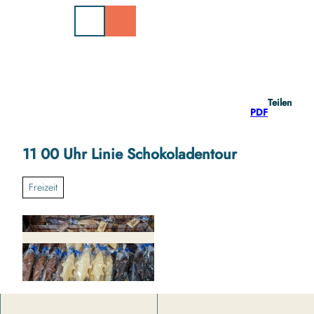
Z
u
m
I
n
h
a
Teilen
l
PDF
t
11 00 Uhr Linie Schokoladentour
Freizeit