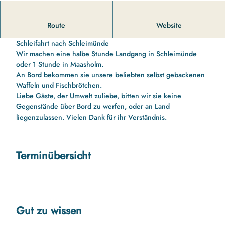
14 00 Uhr bis 16 10 Uhr Schleifahrt nach Schleimünde und
Route
Website
zurück
Schleifahrt nach Schleimünde
Wir machen eine halbe Stunde Landgang in Schleimünde
oder 1 Stunde in Maasholm.
An Bord bekommen sie unsere beliebten selbst gebackenen
Waffeln und Fischbrötchen.
Liebe Gäste, der Umwelt zuliebe, bitten wir sie keine
Gegenstände über Bord zu werfen, oder an Land
liegenzulassen. Vielen Dank für ihr Verständnis.
Terminübersicht
Gut zu wissen