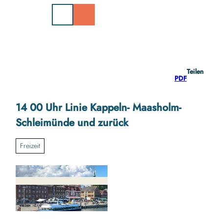
Z
u
m
I
n
h
a
Teilen
l
PDF
t
14 00 Uhr Linie Kappeln- Maasholm-
Schleimünde und zurück
Freizeit