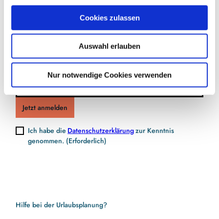
Jetzt für den Newsletter anmelden und
u
Cookies zulassen
s
Vorteile sichern
w
Auswahl erlauben
a
h
l
E-Mail-Adresse
(Erforderlich)
Nur notwendige Cookies verwenden
Jetzt anmelden
Ich habe die
Datenschutzerklärung
zur Kenntnis
genommen.
(Erforderlich)
Hilfe bei der Urlaubsplanung?