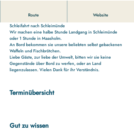
14 00 Uhr bis 16 10 Uhr Schleifahrt nach Schleimünde und
Route
Website
zurück
Schleifahrt nach Schleimünde
Wir machen eine halbe Stunde Landgang in Schleimünde
oder 1 Stunde in Maasholm.
An Bord bekommen sie unsere beliebten selbst gebackenen
Waffeln und Fischbrötchen.
Liebe Gäste, zur liebe der Umwelt, bitten wir sie keine
Gegenstände über Bord zu werfen, oder an Land
liegenzulassen. Vielen Dank für ihr Verständnis.
Terminübersicht
Gut zu wissen