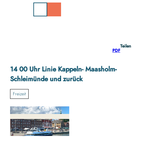
Z
u
m
I
n
h
a
Teilen
l
PDF
t
14 00 Uhr Linie Kappeln- Maasholm-
Schleimünde und zurück
Freizeit