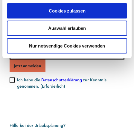
Jetzt für den Newsletter anmelden und
u
Cookies zulassen
s
Vorteile sichern
w
Auswahl erlauben
a
h
l
E-Mail-Adresse
(Erforderlich)
Nur notwendige Cookies verwenden
Jetzt anmelden
Ich habe die
Datenschutzerklärung
zur Kenntnis
genommen.
(Erforderlich)
Hilfe bei der Urlaubsplanung?