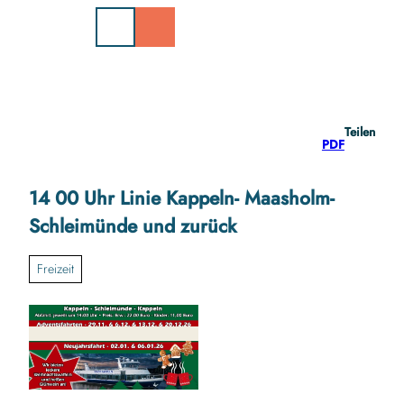
Z
u
m
I
n
h
a
Teilen
l
PDF
t
14 00 Uhr Linie Kappeln- Maasholm-
Schleimünde und zurück
Freizeit