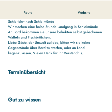
14 00 Uhr bis 16 10 Uhr Schleifahrt nach Schleimünde und
Route
Website
zurück
Schleifahrt nach Schleimünde
Wir machen eine halbe Stunde Landgang in Schleimünde
An Bord bekommen sie unsere beliebten selbst gebackenen
Waffeln und Fischbrötchen.
Liebe Gäste, der Umwelt zuliebe, bitten wir sie keine
Gegenstände über Bord zu werfen, oder an Land
liegenzulassen. Vielen Dank für ihr Verständnis.
Terminübersicht
Gut zu wissen