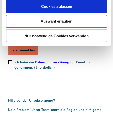
Jetzt für den Newsletter anmelden und
u
Cookies zulassen
Vorteile sichern
s
w
Auswahl erlauben
a
h
E-Mail-Adresse
(Erforderlich)
l
Nur notwendige Cookies verwenden
Jetzt anmelden
Ich habe die
Datenschutzerklärung
zur Kenntnis
genommen.
(Erforderlich)
Hilfe bei der Urlaubsplanung?
Kein Problem! Unser Team kennt die Region und hilft gerne