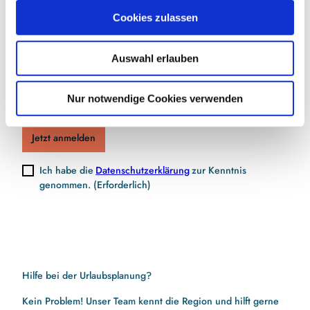
Jetzt für den Newsletter anmelden und
u
Cookies zulassen
Vorteile sichern
s
w
Auswahl erlauben
a
h
E-Mail-Adresse
(Erforderlich)
l
Nur notwendige Cookies verwenden
Jetzt anmelden
Ich habe die
Datenschutzerklärung
zur Kenntnis
genommen.
(Erforderlich)
Hilfe bei der Urlaubsplanung?
Kein Problem! Unser Team kennt die Region und hilft gerne