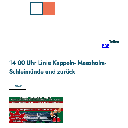
Z
u
m
I
n
h
a
Teilen
l
PDF
t
14 00 Uhr Linie Kappeln- Maasholm-
Schleimünde und zurück
Freizeit