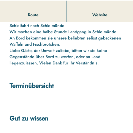
14 00 Uhr bis 16 10 Uhr Schleifahrt nach Schleimünde und
Route
Website
zurück
Schleifahrt nach Schleimünde
Wir machen eine halbe Stunde Landgang in Schleimünde
An Bord bekommen sie unsere beliebten selbst gebackenen
Waffeln und Fischbrötchen.
Liebe Gäste, der Umwelt zuliebe, bitten wir sie keine
Gegenstände über Bord zu werfen, oder an Land
liegenzulassen. Vielen Dank für ihr Verständnis.
Terminübersicht
Gut zu wissen