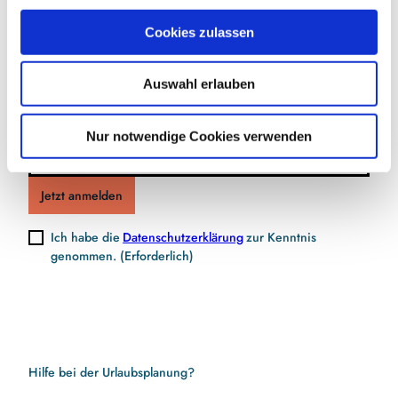
Jetzt für den Newsletter anmelden und
u
Cookies zulassen
s
Vorteile sichern
w
Auswahl erlauben
a
h
l
E-Mail-Adresse
(Erforderlich)
Nur notwendige Cookies verwenden
Jetzt anmelden
Ich habe die
Datenschutzerklärung
zur Kenntnis
genommen.
(Erforderlich)
Hilfe bei der Urlaubsplanung?