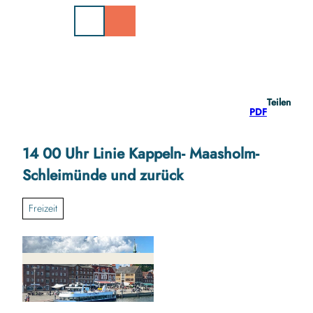
Z
u
m
I
n
h
a
Teilen
l
PDF
t
14 00 Uhr Linie Kappeln- Maasholm-
Schleimünde und zurück
Freizeit