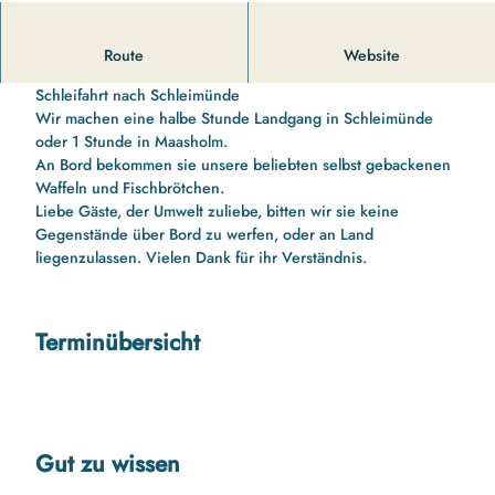
14 00 Uhr bis 16 10 Uhr Schleifahrt nach Schleimünde und
Route
Website
zurück
Schleifahrt nach Schleimünde
Wir machen eine halbe Stunde Landgang in Schleimünde
oder 1 Stunde in Maasholm.
An Bord bekommen sie unsere beliebten selbst gebackenen
Waffeln und Fischbrötchen.
Liebe Gäste, der Umwelt zuliebe, bitten wir sie keine
Gegenstände über Bord zu werfen, oder an Land
liegenzulassen. Vielen Dank für ihr Verständnis.
Terminübersicht
Gut zu wissen