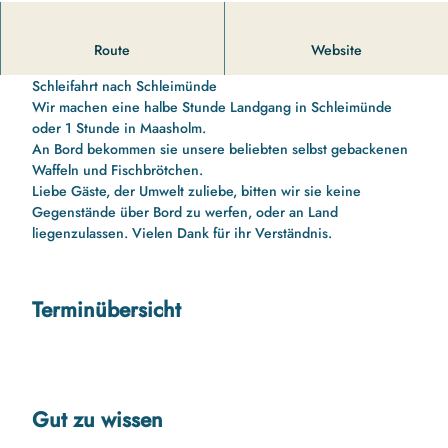
14 00 Uhr bis 16 10 Uhr Schleifahrt nach Schleimünde und
Route
Website
zurück
Schleifahrt nach Schleimünde
Wir machen eine halbe Stunde Landgang in Schleimünde
oder 1 Stunde in Maasholm.
An Bord bekommen sie unsere beliebten selbst gebackenen
Waffeln und Fischbrötchen.
Liebe Gäste, der Umwelt zuliebe, bitten wir sie keine
Gegenstände über Bord zu werfen, oder an Land
liegenzulassen. Vielen Dank für ihr Verständnis.
Terminübersicht
Gut zu wissen