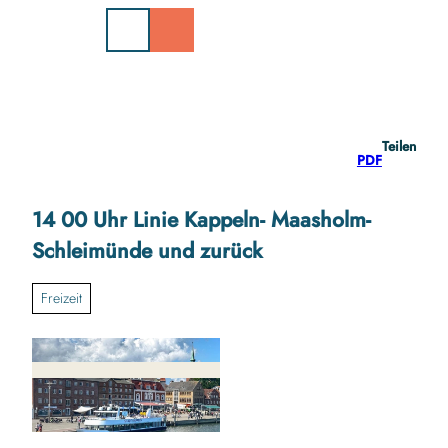
Z
u
m
I
n
h
a
Teilen
l
PDF
t
14 00 Uhr Linie Kappeln- Maasholm-
Schleimünde und zurück
Freizeit