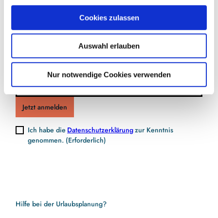
Jetzt für den Newsletter anmelden und
u
Cookies zulassen
s
Vorteile sichern
w
Auswahl erlauben
a
h
l
E-Mail-Adresse
(Erforderlich)
Nur notwendige Cookies verwenden
Jetzt anmelden
Ich habe die
Datenschutzerklärung
zur Kenntnis
genommen.
(Erforderlich)
Hilfe bei der Urlaubsplanung?