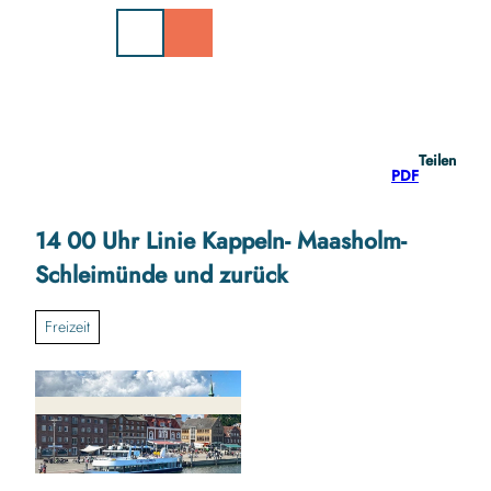
Z
u
m
I
n
h
a
Teilen
l
PDF
t
14 00 Uhr Linie Kappeln- Maasholm-
Schleimünde und zurück
Freizeit