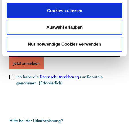
Jetzt für den Newsletter anmelden und
u
Cookies zulassen
s
Vorteile sichern
w
Auswahl erlauben
a
h
l
E-Mail-Adresse
(Erforderlich)
Nur notwendige Cookies verwenden
Jetzt anmelden
Ich habe die
Datenschutzerklärung
zur Kenntnis
genommen.
(Erforderlich)
Hilfe bei der Urlaubsplanung?