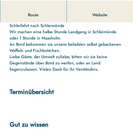
14 00 Uhr bis 16 10 Uhr Schleifahrt nach Schleimünde und
Route
Website
zurück
Schleifahrt nach Schleimünde
Wir machen eine halbe Stunde Landgang in Schleimünde
oder 1 Stunde in Maasholm.
An Bord bekommen sie unsere beliebten selbst gebackenen
Waffeln und Fischbrötchen.
Liebe Gäste, der Umwelt zuliebe, bitten wir sie keine
Gegenstände über Bord zu werfen, oder an Land
liegenzulassen. Vielen Dank für ihr Verständnis.
Terminübersicht
Gut zu wissen