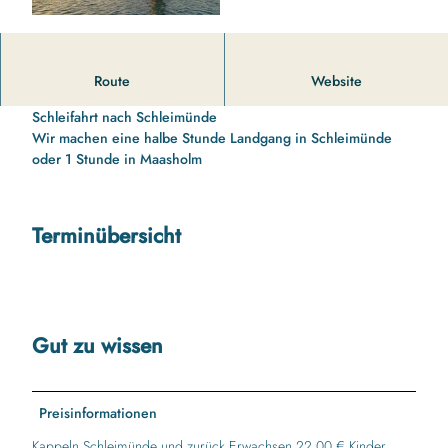
14 00 Uhr bis 16 10 Uhr Schleifahrt nach Schleimünde mit
Route
Website
Schatzsuche für die Kinder
Schleifahrt nach Schleimünde
Wir machen eine halbe Stunde Landgang in Schleimünde
oder 1 Stunde in Maasholm
Terminübersicht
Gut zu wissen
Preisinformationen
Kappeln Schleimünde und zurück Erwachsen 22,00 € Kinder