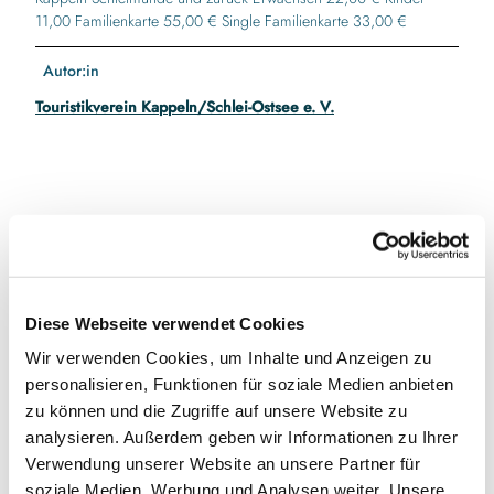
11,00 Familienkarte 55,00 € Single Familienkarte 33,00 €
Autor:in
Touristikverein Kappeln/Schlei-Ostsee e. V.
In der Nähe
Auf der Karte anschauen
Veranstaltung
Diese Webseite verwendet Cookies
Wir verwenden Cookies, um Inhalte und Anzeigen zu
personalisieren, Funktionen für soziale Medien anbieten
Veranstaltungsort
zu können und die Zugriffe auf unsere Website zu
analysieren. Außerdem geben wir Informationen zu Ihrer
Schiff " Stadt Kappeln"
Verwendung unserer Website an unsere Partner für
Am Hafen 1
soziale Medien, Werbung und Analysen weiter. Unsere
24376
Kappeln