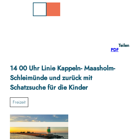
Z
u
m
I
n
h
a
Teilen
l
PDF
t
14 00 Uhr Linie Kappeln- Maasholm-
Schleimünde und zurück mit
Schatzsuche für die Kinder
Freizeit