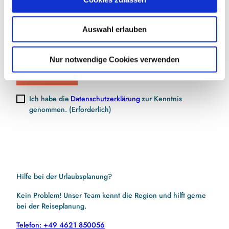
s
w
Auswahl erlauben
a
E-Mail-Adresse
(Erforderlich)
h
l
Nur notwendige Cookies verwenden
Jetzt anmelden
Ich habe die
Datenschutzerklärung
zur Kenntnis
genommen.
(Erforderlich)
Hilfe bei der Urlaubsplanung?
Kein Problem! Unser Team kennt die Region und hilft gerne
bei der Reiseplanung.
Telefon: +49 4621 850056