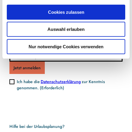
a
u
Jetzt für den Newsletter anmelden und
Cookies zulassen
s
Vorteile sichern
w
Auswahl erlauben
a
h
l
Nur notwendige Cookies verwenden
E-Mail-Adresse
(Erforderlich)
Jetzt anmelden
Ich habe die
Datenschutzerklärung
zur Kenntnis
genommen.
(Erforderlich)
Hilfe bei der Urlaubsplanung?