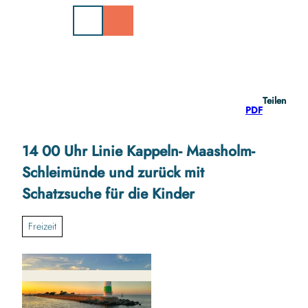
Z
u
m
I
n
h
a
Teilen
l
PDF
t
14 00 Uhr Linie Kappeln- Maasholm-
Schleimünde und zurück mit
Schatzsuche für die Kinder
Freizeit