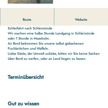
14 00 Uhr bis 16 10 Uhr Schleifahrt nach Schleimünde mit
Route
Website
Schatzsuche für die Kinder
Schleifahrt nach Schleimünde
Wir machen eine halbe Stunde Landgang in Schleimünde
oder 1 Stunde in Maasholm.
An Bord bekommen Sie unsere selbst gebackenen
Fischbrötchen und Waffeln.
Liebe Gäste, der Umwelt zuliebe, bitten wir Sie keine Sachen
über Bord zu werfen, oder an Land liegen zu lassen.
Terminübersicht
Gut zu wissen