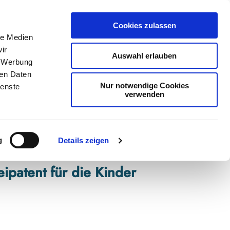
Cookies zulassen
le Medien
ir
Auswahl erlauben
, Werbung
ren Daten
Nur notwendige Cookies
ienste
verwenden
Teilen
PDF
g
Details zeigen
ipatent für die Kinder