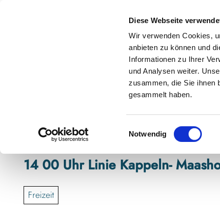
Z
anstaltungskalender
Kontakt
u
Diese Webseite verwende
m
Shop
Karte
Suche
Menü
Buchen
Wir verwenden Cookies, um
I
anbieten zu können und di
n
Informationen zu Ihrer Ve
h
und Analysen weiter. Unse
zusammen, die Sie ihnen b
a
gesammelt haben.
l
t
E
Notwendig
i
n
14 00 Uhr Linie Kappeln- Maasho
w
i
l
Freizeit
l
i