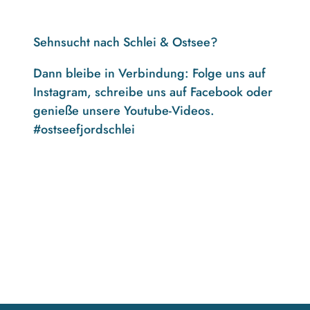
Sehnsucht nach Schlei & Ostsee?
Dann bleibe in Verbindung: Folge uns auf
Instagram, schreibe uns auf Facebook oder
genieße unsere Youtube-Videos.
#ostseefjordschlei
F
I
Y
a
n
o
c
s
u
e
t
t
b
a
u
o
g
b
o
r
e
k
a