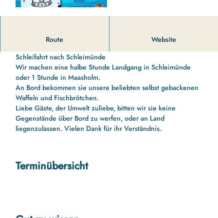
14 00 Uhr bis 16 10 Uhr Schleifahrt nach Schleimünde und
Route
Website
zurück mit Schleipatent für die Kinder
Schleifahrt nach Schleimünde
Wir machen eine halbe Stunde Landgang in Schleimünde
oder 1 Stunde in Maasholm.
An Bord bekommen sie unsere beliebten selbst gebackenen
Waffeln und Fischbrötchen.
Liebe Gäste, der Umwelt zuliebe, bitten wir sie keine
Gegenstände über Bord zu werfen, oder an Land
liegenzulassen. Vielen Dank für ihr Verständnis.
Terminübersicht