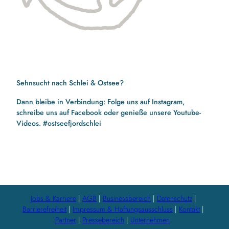
Sehnsucht nach Schlei & Ostsee?
Dann bleibe in Verbindung: Folge uns auf Instagram,
schreibe uns auf Facebook oder genieße unsere Youtube-
Videos. #ostseefjordschlei
F
I
Y
a
n
o
c
s
u
e
t
t
b
a
u
Jobs & Karriere
AGB
Businessbereich
Datenschutz
o
g
b
Barrierefreiheit
Impressum & Haftungsausschluss
Kontakt
o
r
e
Partner
Pressebereich
Unternehmen
k
a