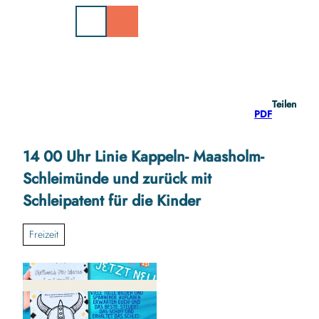
Z
u
m
I
n
h
a
Teilen
l
PDF
t
14 00 Uhr Linie Kappeln- Maasholm-
Schleimünde und zurück mit
Schleipatent für die Kinder
Freizeit