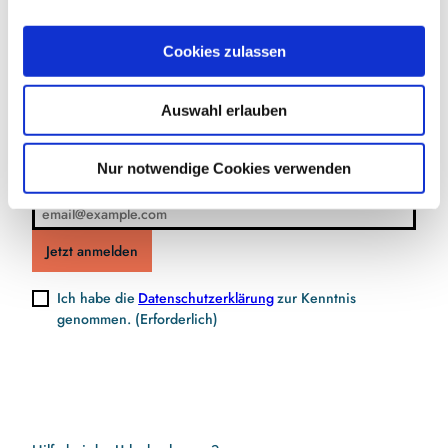
a
u
Jetzt für den Newsletter anmelden und
Cookies zulassen
s
Vorteile sichern
w
Auswahl erlauben
a
h
l
Nur notwendige Cookies verwenden
E-Mail-Adresse
(Erforderlich)
Jetzt anmelden
Ich habe die
Datenschutzerklärung
zur Kenntnis
genommen.
(Erforderlich)