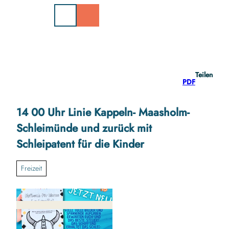
Z
u
m
I
n
h
a
Teilen
l
PDF
t
14 00 Uhr Linie Kappeln- Maasholm-
Schleimünde und zurück mit
Schleipatent für die Kinder
Freizeit