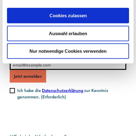
a
u
Jetzt für den Newsletter anmelden und
Cookies zulassen
s
Vorteile sichern
w
Auswahl erlauben
a
h
l
Nur notwendige Cookies verwenden
E-Mail-Adresse
(Erforderlich)
Jetzt anmelden
Ich habe die
Datenschutzerklärung
zur Kenntnis
genommen.
(Erforderlich)