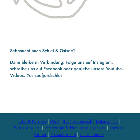
Sehnsucht nach Schlei & Ostsee?
Dann bleibe in Verbindung: Folge uns auf Instagram,
schreibe uns auf Facebook oder genieße unsere Youtube-
Videos. #ostseefjordschlei
F
I
Y
a
n
o
c
s
u
e
t
t
b
a
u
Jobs & Karriere
AGB
Businessbereich
Datenschutz
o
g
b
Barrierefreiheit
Impressum & Haftungsausschluss
Kontakt
o
r
e
Partner
Pressebereich
Unternehmen
k
a