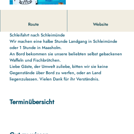
14 00 Uhr bis 16 10 Uhr Schleifahrt nach Schleimünde und
Route
Website
zurück mit Schleipatent für die Kinder
Schleifahrt nach Schleimünde
Wir machen eine halbe Stunde Landgang in Schleimünde
oder 1 Stunde in Maasholm.
An Bord bekommen sie unsere beliebten selbst gebackenen
Waffeln und Fischbrötchen.
Liebe Gäste, der Umwelt zuliebe, bitten wir sie keine
Gegenstände über Bord zu werfen, oder an Land
liegenzulassen. Vielen Dank für ihr Verständnis.
Terminübersicht