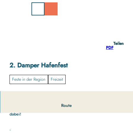
Z
u
m
I
n
h
a
Teilen
l
PDF
t
2. Damper Hafenfest
Feste in der Region
Freizeit
Route
Damp feiert sein 2. Hafenfest und auch die Seenotretter sind
dabei!
.