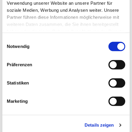
Verwendung unserer Website an unsere Partner für
soziale Medien, Werbung und Analysen weiter. Unsere
Veranstaltungsort
Partner führen diese Informationen möglicherweise mit
weiteren Daten zusammen, die Sie ihnen bereitgestellt
Zur Niebymole
haben oder die sie im Rahmen Ihrer Nutzung der Dienste
Niebymole am Yachthafen
24351
Damp
gesammelt haben.
E
Notwendig
i
Anreise mit dem Auto
n
Anreise mit öffentlichen Verkehrsmitteln
w
Präferenzen
i
Veranstalter
l
Zur Niebymole
l
Statistiken
Niebymole am Yachthafen
i
24351
Damp
g
Marketing
u
n
g
Details zeigen
s