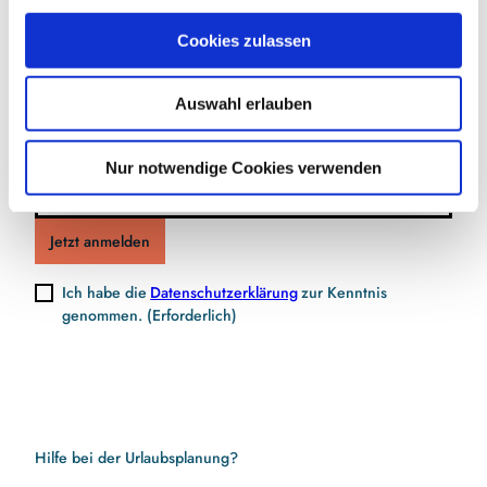
a
Jetzt für den Newsletter anmelden und
u
Cookies zulassen
s
Vorteile sichern
w
Auswahl erlauben
a
h
l
E-Mail-Adresse
(Erforderlich)
Nur notwendige Cookies verwenden
Jetzt anmelden
Ich habe die
Datenschutzerklärung
zur Kenntnis
genommen.
(Erforderlich)
Hilfe bei der Urlaubsplanung?