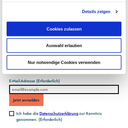
Anreise mit öffentlichen Verkehrsmitteln
g
Details zeigen
s
a
u
Cookies zulassen
s
w
Jetzt für den Newsletter anmelden und
Auswahl erlauben
a
Vorteile sichern
h
l
Nur notwendige Cookies verwenden
E-Mail-Adresse
(Erforderlich)
Jetzt anmelden
Ich habe die
Datenschutzerklärung
zur Kenntnis
genommen.
(Erforderlich)