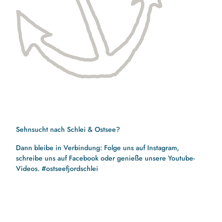
Sehnsucht nach Schlei & Ostsee?
Dann bleibe in Verbindung: Folge uns auf Instagram,
schreibe uns auf Facebook oder genieße unsere Youtube-
Videos. #ostseefjordschlei
F
I
Y
a
n
o
c
s
u