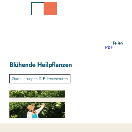
Z
u
m
I
n
h
a
Teilen
l
PDF
t
Blühende Heilpflanzen
Stadtführungen & Erlebnistouren