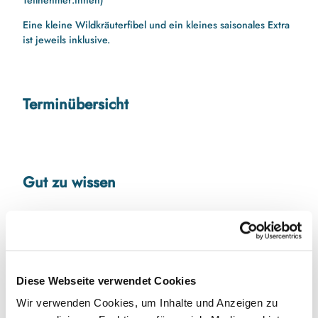
Teilnehmer:innen)
Eine kleine Wildkräuterfibel und ein kleines saisonales Extra
ist jeweils inklusive.
Terminübersicht
Gut zu wissen
Preisinformationen
Anmeldung unter www.grueneneune.de oder an
wibke.kisse@gmail.com
Diese Webseite verwendet Cookies
32€
Wir verwenden Cookies, um Inhalte und Anzeigen zu
Autor:in