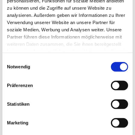
personalisieren, Funktionen für soziale Medien anbieten
zu können und die Zugriffe auf unsere Website zu
Ferienland Ostsee - Geltinger Bucht e.V.
analysieren. Außerdem geben wir Informationen zu Ihrer
Verwendung unserer Website an unsere Partner für
soziale Medien, Werbung und Analysen weiter. Unsere
Partner führen diese Informationen möglicherweise mit
In der Nähe
weiteren Daten zusammen, die Sie ihnen bereitgestellt
Auf der Karte anschauen
haben oder die sie im Rahmen Ihrer Nutzung der Dienste
gesammelt haben.
E
Veranstaltung
Notwendig
i
n
w
Präferenzen
i
Veranstaltungsort
l
Am Parkplatz der Geltinger Birk
l
Statistiken
Beveroe 1a
i
24395
Gelting
g
Marketing
Anreise mit dem Auto
u
n