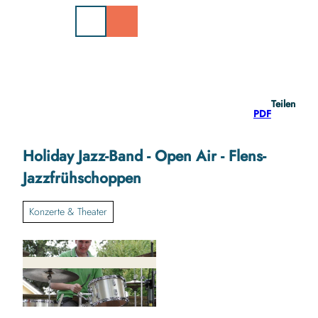
Z
u
m
I
n
h
a
Teilen
l
PDF
t
Holiday Jazz-Band - Open Air - Flens-
Jazzfrühschoppen
Konzerte & Theater