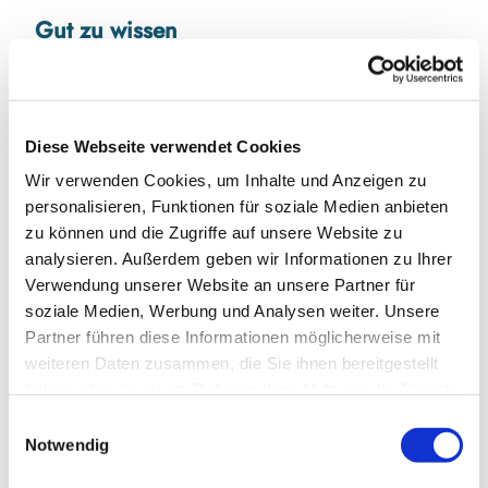
Gut zu wissen
Preisinformationen
Beginn: 11:00 Uhr
Diese Webseite verwendet Cookies
Preis: 13,00 €
Wir verwenden Cookies, um Inhalte und Anzeigen zu
Ticketvorverkauf im iCenter
personalisieren, Funktionen für soziale Medien anbieten
Nordstraße 2
24395 Gelting
zu können und die Zugriffe auf unsere Website zu
analysieren. Außerdem geben wir Informationen zu Ihrer
Autor:in
Verwendung unserer Website an unsere Partner für
soziale Medien, Werbung und Analysen weiter. Unsere
Ferienland Ostsee - Geltinger Bucht e.V.
Partner führen diese Informationen möglicherweise mit
weiteren Daten zusammen, die Sie ihnen bereitgestellt
haben oder die sie im Rahmen Ihrer Nutzung der Dienste
gesammelt haben.
E
In der Nähe
Notwendig
Auf der Karte anschauen
i
n