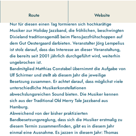
Flens-Jazzfrühschoppen
Route
Website
Nur für diesen einen Tag formieren sich hochkarätige
Musiker zur Holiday Jazzband, die fröhlichen, beschwingten
Dixieland traditionsgemäß beim Flens-Jazzfrühschoppen auf
dem Gut Oestergaard darbieten. Veranstalter Jörg Lempelius
ist stolz darauf, dass das Interesse an dieser Veranstaltung,
die bereits seit 2001 jährlich durchgeführt wird, weiterhin
ungebrochen ist.
Bandmitglied Matthias Constabel übernimmt die Aufgabe von
Ulf Schirmer und stellt ab diesem Jahr die jeweilige
Besetzung zusammen. Er achtet darauf, dass möglichst viele
unterschiedliche Musikerkonstellationen
abwechslungsreichen Sound bieten. Die Musiker kennen
sich aus der Traditional Old Merry Tale Jazzband aus
Hamburg.
Abweichend von der bisher praktizierten
Bandbesetzungsreglung, dass sich die Musiker erstmalig zu
diesem Termin zusammenfinden, gibt es in diesem Jahr
einmal eine Ausnahme. Es jazzen in diesem Jahr: Thomas