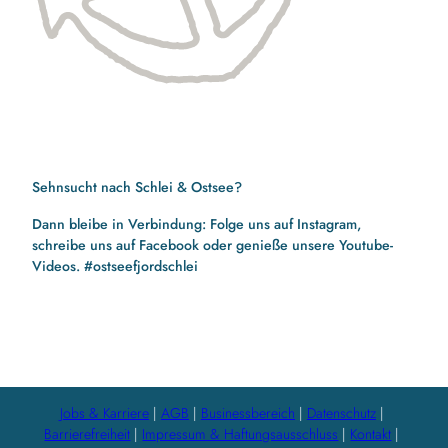
Sehnsucht nach Schlei & Ostsee?
Dann bleibe in Verbindung: Folge uns auf Instagram,
schreibe uns auf Facebook oder genieße unsere Youtube-
Videos. #ostseefjordschlei
F
I
Y
a
n
o
c
s
u
e
t
t
b
a
u
Jobs & Karriere
AGB
Businessbereich
Datenschutz
o
g
b
Barrierefreiheit
Impressum & Haftungsausschluss
Kontakt
o
r
e