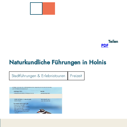
Z
u
m
I
n
h
a
Teilen
l
PDF
t
Naturkundliche Führungen in Holnis
Stadtführungen & Erlebnistouren
Freizeit