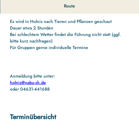
Erfahren Sie mehr über die Entstehung und die Tiere dieser
Route
wunderbaren Naturschutzgebiete
Es wird in Holnis nach Tieren und Pflanzen geschaut
Dauer etwa 2 Stunden
Bei schlechtem Wetter findet die Führung nicht statt (ggf.
bitte kurz nachfragen)
Für Gruppen gerne individuelle Termine
Anmeldung bitte unter:
holnis@nabu-sh.de
oder 04631-441688
Terminübersicht