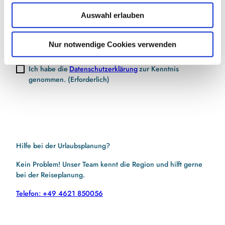
w
E-Mail-Adresse
(Erforderlich)
Auswahl erlauben
a
h
l
Nur notwendige Cookies verwenden
Jetzt anmelden
Ich habe die
Datenschutzerklärung
zur Kenntnis
genommen.
(Erforderlich)
Hilfe bei der Urlaubsplanung?
Kein Problem! Unser Team kennt die Region und hilft gerne
bei der Reiseplanung.
Telefon: +49 4621 850056