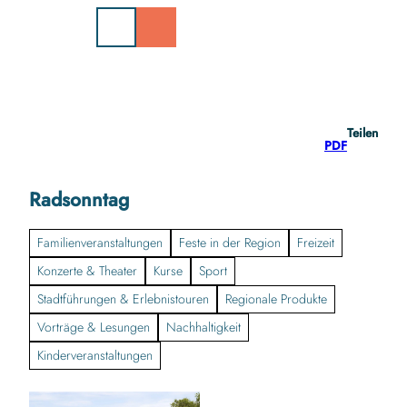
Z
u
m
I
n
h
a
Teilen
l
PDF
t
Radsonntag
Familienveranstaltungen
Feste in der Region
Freizeit
Konzerte & Theater
Kurse
Sport
Stadtführungen & Erlebnistouren
Regionale Produkte
Vorträge & Lesungen
Nachhaltigkeit
Kinderveranstaltungen