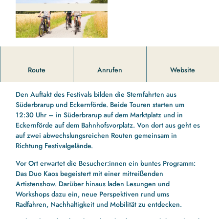
© Ostseefjord Schlei GmbH/Ancora Film |
CC-BY-SA
Am 30.08.2026 steht das NORDEN-Festival unter dem Motto
Route
Anrufen
Website
"Radsonntag"
Den Auftakt des Festivals bilden die Sternfahrten aus
Süderbrarup und Eckernförde. Beide Touren starten um
12:30 Uhr – in Süderbrarup auf dem Marktplatz und in
Eckernförde auf dem Bahnhofsvorplatz. Von dort aus geht es
auf zwei abwechslungsreichen Routen gemeinsam in
Richtung Festivalgelände.
Vor Ort erwartet die Besucher:innen ein buntes Programm:
Das Duo Kaos begeistert mit einer mitreißenden
Artistenshow. Darüber hinaus laden Lesungen und
Workshops dazu ein, neue Perspektiven rund ums
Radfahren, Nachhaltigkeit und Mobilität zu entdecken.