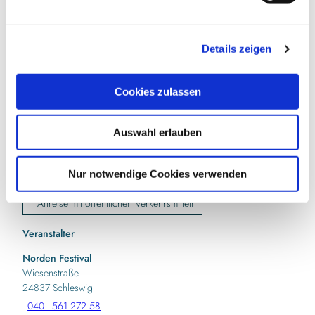
n
Veranstaltungsort
g
Details zeigen
s
Norden Festival
a
Wiesenstraße
u
24837
Schleswig
Cookies zulassen
s
040 - 561 272 58
w
info@norden-festival.com
Auswahl erlauben
a
Website
h
l
Nur notwendige Cookies verwenden
Anreise mit dem Auto
Anreise mit öffentlichen Verkehrsmitteln
Veranstalter
Norden Festival
Wiesenstraße
24837
Schleswig
040 - 561 272 58