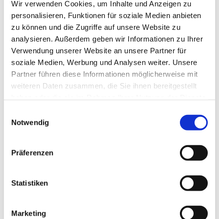
Wir verwenden Cookies, um Inhalte und Anzeigen zu
Ostseefjord Schlei GmbH
personalisieren, Funktionen für soziale Medien anbieten
zu können und die Zugriffe auf unsere Website zu
Organisation
analysieren. Außerdem geben wir Informationen zu Ihrer
Ostseefjord Schlei GmbH
Verwendung unserer Website an unsere Partner für
soziale Medien, Werbung und Analysen weiter. Unsere
Lizenz (Stammdaten)
Partner führen diese Informationen möglicherweise mit
Ostseefjord Schlei GmbH
weiteren Daten zusammen, die Sie ihnen bereitgestellt
haben oder die sie im Rahmen Ihrer Nutzung der Dienste
gesammelt haben.
E
Notwendig
i
n
w
Präferenzen
i
In der Nähe
Auf der Karte anschauen
l
l
Statistiken
i
Veranstaltung
g
Marketing
u