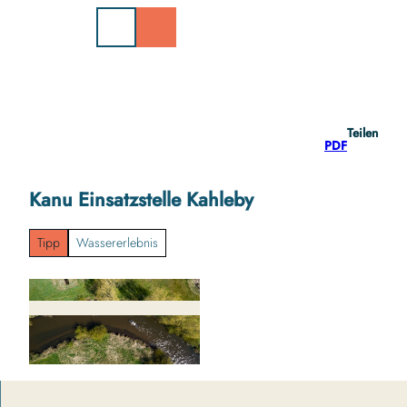
Z
u
m
I
n
h
a
Teilen
l
PDF
t
Kanu Einsatzstelle Kahleby
Tipp
Wassererlebnis
© sh-tourismus.de/MOCANOX |
CC-BY