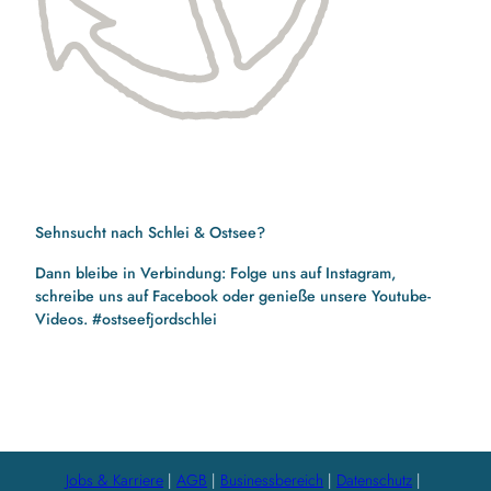
Sehnsucht nach Schlei & Ostsee?
Dann bleibe in Verbindung: Folge uns auf Instagram,
schreibe uns auf Facebook oder genieße unsere Youtube-
Videos. #ostseefjordschlei
F
I
Y
a
n
o
c
s
u
e
t
t
b
a
u
Jobs & Karriere
AGB
Businessbereich
Datenschutz
o
g
b