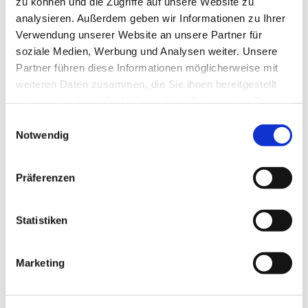
zu können und die Zugriffe auf unsere Website zu
analysieren. Außerdem geben wir Informationen zu Ihrer
Verwendung unserer Website an unsere Partner für
soziale Medien, Werbung und Analysen weiter. Unsere
In der Nähe
Auf der Karte anschauen
Partner führen diese Informationen möglicherweise mit
weiteren Daten zusammen, die Sie ihnen bereitgestellt
haben oder die sie im Rahmen Ihrer Nutzung der Dienste
Sehenswertes
gesammelt haben.
E
Touren
Notwendig
i
n
w
Präferenzen
i
Kontaktdaten
l
Kahlebyer Weg
l
Statistiken
24882
Schaalby
i
Anreise mit dem Auto
g
Marketing
u
Anreise mit öffentlichen Verkehrsmitteln
n
g