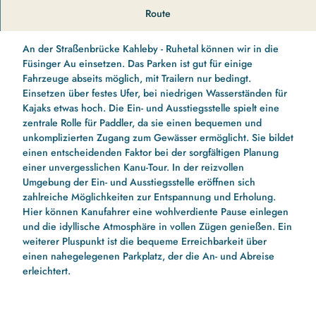
Die Einsatzstelle in Kahleby ermöglicht einen Einstieg in die
Route
Loiter Au und in wundervolle Naturerlebnisse.
An der Straßenbrücke Kahleby - Ruhetal können wir in die
Füsinger Au einsetzen. Das Parken ist gut für einige
Fahrzeuge abseits möglich, mit Trailern nur bedingt.
Einsetzen über festes Ufer, bei niedrigen Wasserständen für
Kajaks etwas hoch. Die Ein- und Ausstiegsstelle spielt eine
zentrale Rolle für Paddler, da sie einen bequemen und
unkomplizierten Zugang zum Gewässer ermöglicht. Sie bildet
einen entscheidenden Faktor bei der sorgfältigen Planung
einer unvergesslichen Kanu-Tour. In der reizvollen
Umgebung der Ein- und Ausstiegsstelle eröffnen sich
zahlreiche Möglichkeiten zur Entspannung und Erholung.
Hier können Kanufahrer eine wohlverdiente Pause einlegen
und die idyllische Atmosphäre in vollen Zügen genießen. Ein
weiterer Pluspunkt ist die bequeme Erreichbarkeit über
einen nahegelegenen Parkplatz, der die An- und Abreise
erleichtert.