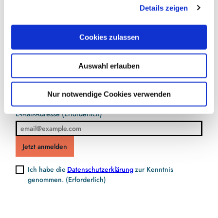
Details zeigen
s
a
u
Cookies zulassen
s
Jetzt für den Newsletter anmelden und
w
Vorteile sichern
Auswahl erlauben
a
h
l
Nur notwendige Cookies verwenden
E-Mail-Adresse
(Erforderlich)
Jetzt anmelden
Ich habe die
Datenschutzerklärung
zur Kenntnis
genommen.
(Erforderlich)