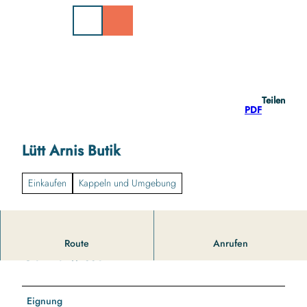
Z
u
m
I
n
h
a
Teilen
l
PDF
t
Lütt Arnis Butik
Einkaufen
Kappeln und Umgebung
Route
Anrufen
Gut zu wissen
Eignung