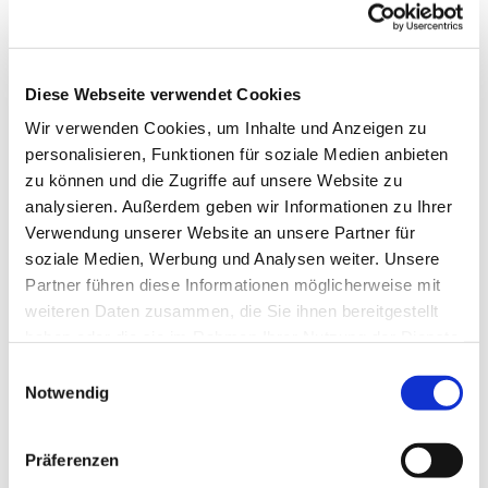
Touren
Diese Webseite verwendet Cookies
Kontaktdaten
Wir verwenden Cookies, um Inhalte und Anzeigen zu
Lütt Arnis Butik
personalisieren, Funktionen für soziale Medien anbieten
Lange Straße 95
zu können und die Zugriffe auf unsere Website zu
24399
Arnis
analysieren. Außerdem geben wir Informationen zu Ihrer
04642 9838272
Verwendung unserer Website an unsere Partner für
soziale Medien, Werbung und Analysen weiter. Unsere
Anreise mit dem Auto
Partner führen diese Informationen möglicherweise mit
Anreise mit öffentlichen Verkehrsmitteln
weiteren Daten zusammen, die Sie ihnen bereitgestellt
haben oder die sie im Rahmen Ihrer Nutzung der Dienste
gesammelt haben.
E
Notwendig
i
n
w
Präferenzen
Jetzt für den Newsletter anmelden und
i