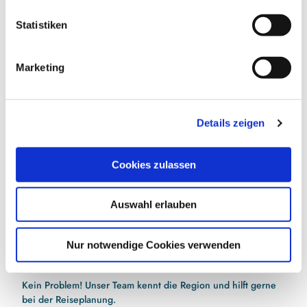
Vorteile sichern
l
l
Statistiken
i
g
Marketing
u
E-Mail-Adresse
(Erforderlich)
n
g
Jetzt anmelden
Details zeigen
s
a
Ich habe die
Datenschutzerklärung
zur Kenntnis
u
Cookies zulassen
genommen.
(Erforderlich)
s
w
Auswahl erlauben
a
h
l
Nur notwendige Cookies verwenden
Hilfe bei der Urlaubsplanung?
Kein Problem! Unser Team kennt die Region und hilft gerne
bei der Reiseplanung.