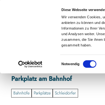
Z
anstaltungskalender
Kontakt
u
Diese Webseite verwende
m
Shop
Karte
Suche
Menü
Buchen
Wir verwenden Cookies, um
I
anbieten zu können und di
n
Informationen zu Ihrer Ve
h
und Analysen weiter. Unse
zusammen, die Sie ihnen b
a
gesammelt haben.
l
t
E
Notwendig
i
n
Parkplatz am Bahnhof
w
i
l
Bahnhöfe
Parkplätze
Schleidörfer
l
i