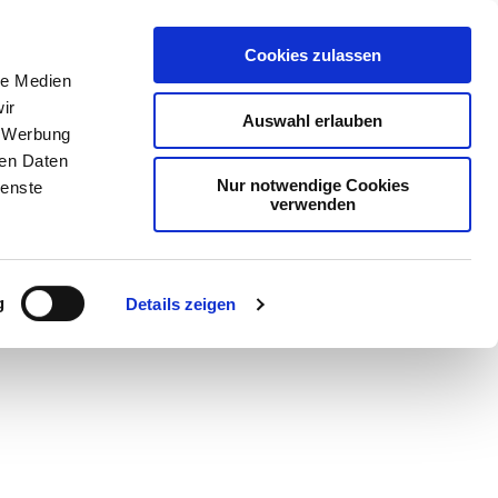
Cookies zulassen
le Medien
ir
Auswahl erlauben
, Werbung
ren Daten
Nur notwendige Cookies
ienste
verwenden
Teilen
PDF
g
Details zeigen