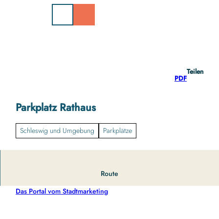
Z
u
m
I
n
h
a
Teilen
l
PDF
t
Parkplatz Rathaus
Schleswig und Umgebung
Parkplätze
Dieser Parkplatz ist zum Dauerparken.
Route
Weitere Informationen unter:
http://Ladenstraße Schleswig |
Das Portal vom Stadtmarketing