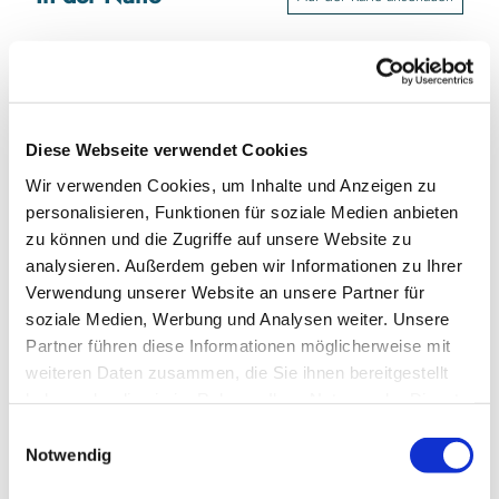
Veranstaltung
Sehenswertes
Diese Webseite verwendet Cookies
Touren
Wir verwenden Cookies, um Inhalte und Anzeigen zu
personalisieren, Funktionen für soziale Medien anbieten
zu können und die Zugriffe auf unsere Website zu
Kontaktdaten
analysieren. Außerdem geben wir Informationen zu Ihrer
Verwendung unserer Website an unsere Partner für
Parkplatz Rathaus
Rathausmarkt
soziale Medien, Werbung und Analysen weiter. Unsere
24837
Schleswig
Partner führen diese Informationen möglicherweise mit
weiteren Daten zusammen, die Sie ihnen bereitgestellt
Anreise mit dem Auto
haben oder die sie im Rahmen Ihrer Nutzung der Dienste
Anreise mit öffentlichen Verkehrsmitteln
gesammelt haben.
E
Notwendig
i
n