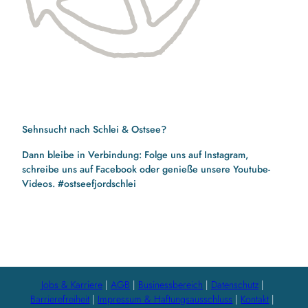
Sehnsucht nach Schlei & Ostsee?
Dann bleibe in Verbindung: Folge uns auf Instagram,
schreibe uns auf Facebook oder genieße unsere Youtube-
Videos. #ostseefjordschlei
F
I
Y
a
n
o
c
s
u
e
t
t
b
a
u
Jobs & Karriere
AGB
Businessbereich
Datenschutz
o
g
b
Barrierefreiheit
Impressum & Haftungsausschluss
Kontakt
o
r
e