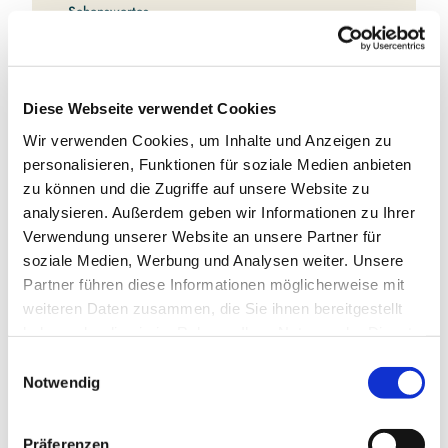
Sehenswertes
Touren
Diese Webseite verwendet Cookies
Kontaktdaten
Wir verwenden Cookies, um Inhalte und Anzeigen zu
personalisieren, Funktionen für soziale Medien anbieten
Gallberg 18
zu können und die Zugriffe auf unsere Website zu
24837
Schleswig
analysieren. Außerdem geben wir Informationen zu Ihrer
04621 21776
Verwendung unserer Website an unsere Partner für
Website
soziale Medien, Werbung und Analysen weiter. Unsere
Partner führen diese Informationen möglicherweise mit
Anreise mit dem Auto
weiteren Daten zusammen, die Sie ihnen bereitgestellt
Anreise mit öffentlichen Verkehrsmitteln
haben oder die sie im Rahmen Ihrer Nutzung der Dienste
gesammelt haben.
E
Notwendig
i
n
w
Präferenzen