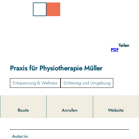
Z
u
m
I
n
h
a
Teilen
l
PDF
t
Praxis für Physiotherapie Müller
Entspannung & Wellness
Schleswig und Umgebung
Route
Anrufen
Website
Gut zu wissen
Autor:in