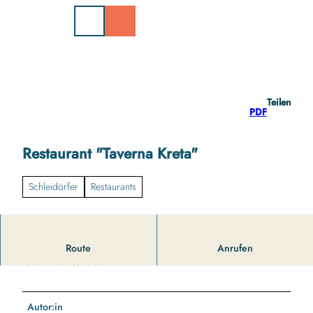
Z
u
m
I
n
h
a
Teilen
l
PDF
t
Restaurant "Taverna Kreta"
Schleidörfer
Restaurants
Route
Anrufen
Gut zu wissen
Autor:in