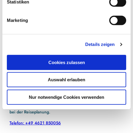
l
Statistiken
i
E-Mail-Adresse
(Erforderlich)
g
Marketing
u
n
Jetzt anmelden
g
Details zeigen
s
Ich habe die
Datenschutzerklärung
zur Kenntnis
a
genommen.
(Erforderlich)
u
Cookies zulassen
s
w
Auswahl erlauben
a
h
Hilfe bei der Urlaubsplanung?
l
Nur notwendige Cookies verwenden
Kein Problem! Unser Team kennt die Region und hilft gerne
bei der Reiseplanung.
Telefon: +49 4621 850056