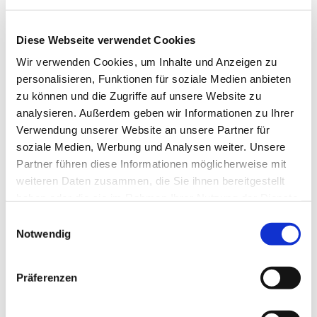
Kontaktdaten
Restaurant "Taverna Kreta"
Diese Webseite verwendet Cookies
Bahnhofstraße 1a
24986
Satrup
Wir verwenden Cookies, um Inhalte und Anzeigen zu
04633 8438
personalisieren, Funktionen für soziale Medien anbieten
zu können und die Zugriffe auf unsere Website zu
Taverna.Kreta@t-online.de
analysieren. Außerdem geben wir Informationen zu Ihrer
Verwendung unserer Website an unsere Partner für
Anreise mit dem Auto
soziale Medien, Werbung und Analysen weiter. Unsere
Anreise mit öffentlichen Verkehrsmitteln
Partner führen diese Informationen möglicherweise mit
weiteren Daten zusammen, die Sie ihnen bereitgestellt
haben oder die sie im Rahmen Ihrer Nutzung der Dienste
gesammelt haben.
E
Notwendig
i
n
Jetzt für den Newsletter anmelden und
w
Präferenzen
Vorteile sichern
i
l