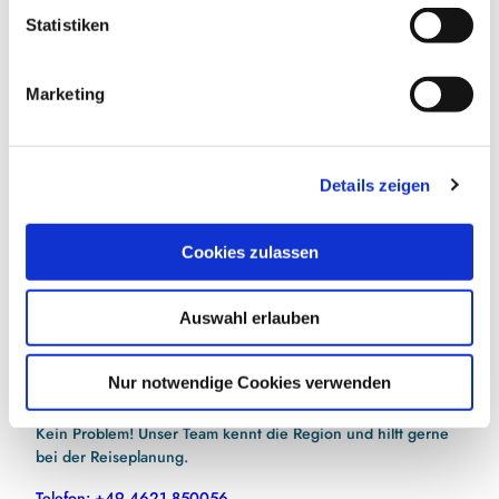
l
Statistiken
i
g
E-Mail-Adresse
(Erforderlich)
Marketing
u
n
g
Jetzt anmelden
Details zeigen
s
a
Ich habe die
Datenschutzerklärung
zur Kenntnis
u
genommen.
(Erforderlich)
Cookies zulassen
s
w
Auswahl erlauben
a
h
l
Nur notwendige Cookies verwenden
Hilfe bei der Urlaubsplanung?
Kein Problem! Unser Team kennt die Region und hilft gerne
bei der Reiseplanung.
Telefon: +49 4621 850056