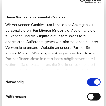
Touren
Diese Webseite verwendet Cookies
Kontaktdaten
Wir verwenden Cookies, um Inhalte und Anzeigen zu
Dorfstraße 40
personalisieren, Funktionen für soziale Medien anbieten
24354
Rieseby
zu können und die Zugriffe auf unsere Website zu
04355 3989978
analysieren. Außerdem geben wir Informationen zu Ihrer
Verwendung unserer Website an unsere Partner für
Anreise mit dem Auto
soziale Medien, Werbung und Analysen weiter. Unsere
Partner führen diese Informationen möglicherweise mit
Anreise mit öffentlichen Verkehrsmitteln
weiteren Daten zusammen, die Sie ihnen bereitgestellt
haben oder die sie im Rahmen Ihrer Nutzung der Dienste
gesammelt haben.
E
Notwendig
i
n
w
Jetzt für den Newsletter anmelden und
Präferenzen
i
Vorteile sichern
l