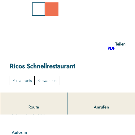
Z
u
m
I
n
h
a
Teilen
l
PDF
t
Ricos Schnellrestaurant
Restaurants
Schwansen
Route
Anrufen
Gut zu wissen
Autor:in