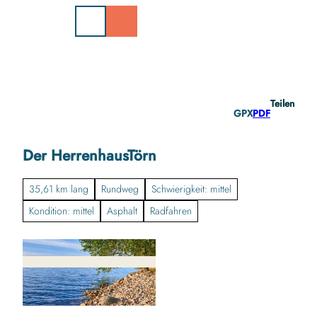
Z
u
m
I
n
h
a
Teilen
l
GPX
PDF
t
Der HerrenhausTörn
35,61 km lang
Rundweg
Schwierigkeit: mittel
Kondition: mittel
Asphalt
Radfahren
©
CC-BY-SA