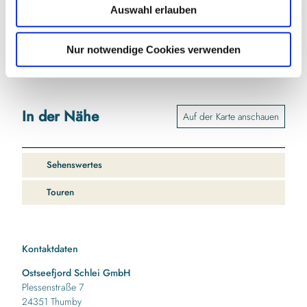
Auswahl erlauben
Sicherheitshinweise
a
h
Zwischen Rieseby und Loose ist mit mehr Verkehr zu rechnen.
l
Nur notwendige Cookies verwenden
In der Nähe
Auf der Karte anschauen
Sehenswertes
Touren
Kontaktdaten
Ostseefjord Schlei GmbH
Plessenstraße 7
24351
Thumby