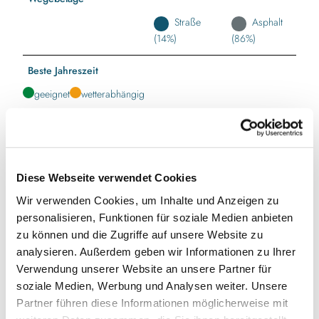
Straße
Asphalt
(14%)
(86%)
Beste Jahreszeit
geeignet
wetterabhängig
Jan
Feb
Mär
Apr
Mai
Jun
Jul
Aug
Sep
Okt
Nov
Dez
Diese Webseite verwendet Cookies
Wir verwenden Cookies, um Inhalte und Anzeigen zu
Toureigenschaften
personalisieren, Funktionen für soziale Medien anbieten
Beschilderung
zu können und die Zugriffe auf unsere Website zu
analysieren. Außerdem geben wir Informationen zu Ihrer
Verwendung unserer Website an unsere Partner für
Einkehrmöglichkeit
soziale Medien, Werbung und Analysen weiter. Unsere
Partner führen diese Informationen möglicherweise mit
Fahrradtauglich