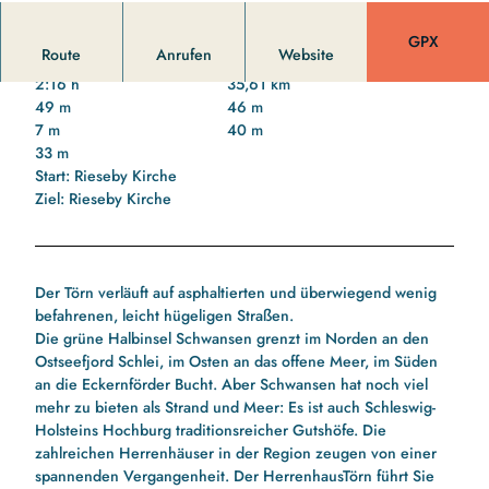
GPX
Route
Anrufen
Website
2:16 h
35,61 km
49 m
46 m
7 m
40 m
33 m
Start: Rieseby Kirche
Ziel: Rieseby Kirche
Der Törn verläuft auf asphaltierten und überwiegend wenig
befahrenen, leicht hügeligen Straßen.
Die grüne Halbinsel Schwansen grenzt im Norden an den
Ostseefjord Schlei, im Osten an das offene Meer, im Süden
an die Eckernförder Bucht. Aber Schwansen hat noch viel
mehr zu bieten als Strand und Meer: Es ist auch Schleswig-
Holsteins Hochburg traditionsreicher Gutshöfe. Die
zahlreichen Herrenhäuser in der Region zeugen von einer
spannenden Vergangenheit. Der HerrenhausTörn führt Sie