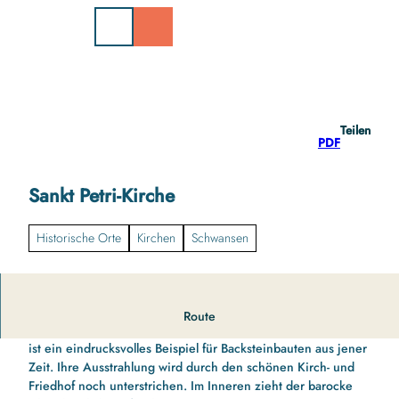
Z
u
m
I
n
h
a
Teilen
l
PDF
t
Sankt Petri-Kirche
Historische Orte
Kirchen
Schwansen
Das Wahrzeichen Riesebys geht aufs 13. Jahrhundert zurück.
Route
Die bei Hochzeitspaaren besonders beliebte St. Petri-Kirche
ist ein eindrucksvolles Beispiel für Backsteinbauten aus jener
Zeit. Ihre Ausstrahlung wird durch den schönen Kirch- und
Friedhof noch unterstrichen. Im Inneren zieht der barocke