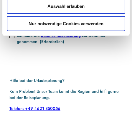
E-Mail-Adresse
(Erforderlich)
Auswahl erlauben
a
h
l
Jetzt anmelden
Nur notwendige Cookies verwenden
Ich habe die
Datenschutzerklärung
zur Kenntnis
genommen.
(Erforderlich)
Hilfe bei der Urlaubsplanung?
Kein Problem! Unser Team kennt die Region und hilft gerne
bei der Reiseplanung.
Telefon: +49 4621 850056