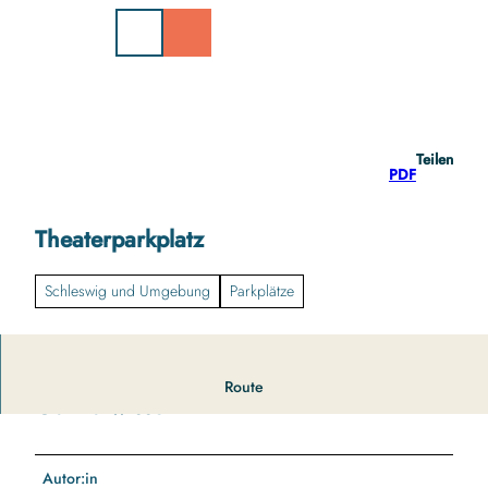
Z
u
m
I
n
h
a
Teilen
l
PDF
t
Theaterparkplatz
Schleswig und Umgebung
Parkplätze
Route
Gut zu wissen
Autor:in