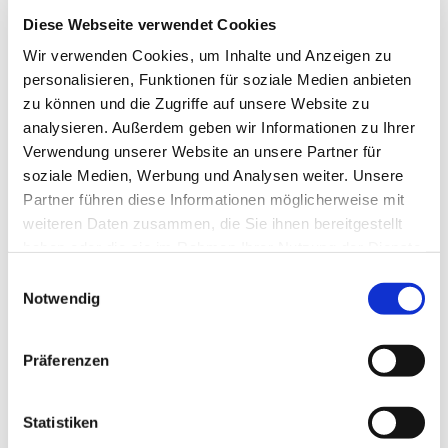
Kontaktdaten
Diese Webseite verwendet Cookies
Theaterparkplatz
Wir verwenden Cookies, um Inhalte und Anzeigen zu
Theaterstraße
personalisieren, Funktionen für soziale Medien anbieten
24837
Schleswig
zu können und die Zugriffe auf unsere Website zu
Anreise mit dem Auto
analysieren. Außerdem geben wir Informationen zu Ihrer
Verwendung unserer Website an unsere Partner für
Anreise mit öffentlichen Verkehrsmitteln
soziale Medien, Werbung und Analysen weiter. Unsere
Partner führen diese Informationen möglicherweise mit
weiteren Daten zusammen, die Sie ihnen bereitgestellt
haben oder die sie im Rahmen Ihrer Nutzung der Dienste
gesammelt haben.
E
Notwendig
i
Jetzt für den Newsletter anmelden und
n
Vorteile sichern
w
Präferenzen
i
l
l
Statistiken
E-Mail-Adresse
(Erforderlich)
i