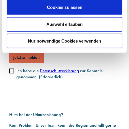
Jetzt für den Newsletter anmelden und
u
Cookies zulassen
Vorteile sichern
s
w
Auswahl erlauben
a
h
E-Mail-Adresse
(Erforderlich)
l
Nur notwendige Cookies verwenden
Jetzt anmelden
Ich habe die
Datenschutzerklärung
zur Kenntnis
genommen.
(Erforderlich)
Hilfe bei der Urlaubsplanung?
Kein Problem! Unser Team kennt die Region und hilft gerne