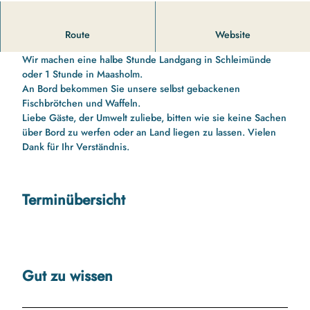
11 00 Uhr bis 13 10 Uhr Schleifahrt nach Schleimünde
Route
Website
Schleifahrt nach Schleimünde
Wir machen eine halbe Stunde Landgang in Schleimünde
oder 1 Stunde in Maasholm.
An Bord bekommen Sie unsere selbst gebackenen
Fischbrötchen und Waffeln.
Liebe Gäste, der Umwelt zuliebe, bitten wie sie keine Sachen
über Bord zu werfen oder an Land liegen zu lassen. Vielen
Dank für Ihr Verständnis.
Terminübersicht
Gut zu wissen