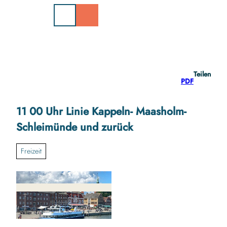
Z
u
m
I
n
h
a
Teilen
l
PDF
t
11 00 Uhr Linie Kappeln- Maasholm-
Schleimünde und zurück
Freizeit