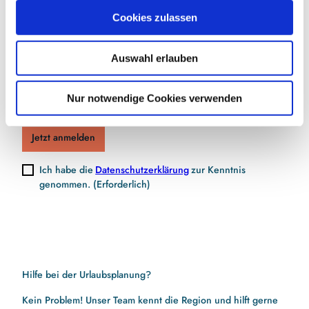
Jetzt für den Newsletter anmelden und
u
Cookies zulassen
Vorteile sichern
s
w
Auswahl erlauben
a
h
E-Mail-Adresse
(Erforderlich)
l
Nur notwendige Cookies verwenden
Jetzt anmelden
Ich habe die
Datenschutzerklärung
zur Kenntnis
genommen.
(Erforderlich)
Hilfe bei der Urlaubsplanung?
Kein Problem! Unser Team kennt die Region und hilft gerne