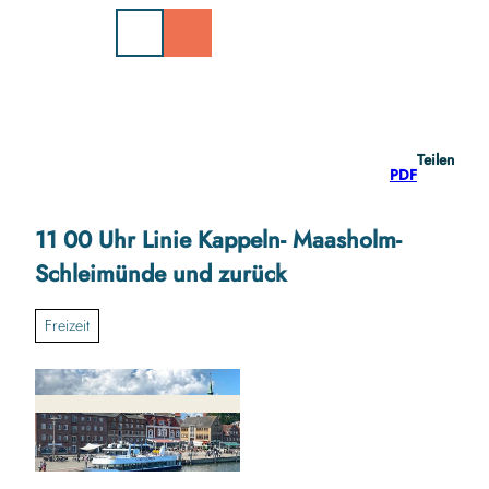
Z
u
m
I
n
h
a
Teilen
l
PDF
t
11 00 Uhr Linie Kappeln- Maasholm-
Schleimünde und zurück
Freizeit