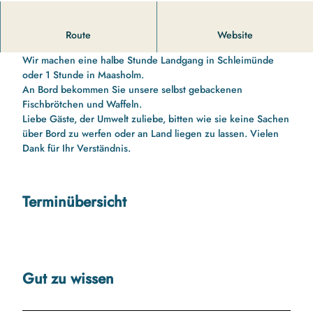
11 00 Uhr bis 13 10 Uhr Schleifahrt nach Schleimünde
Route
Website
Schleifahrt nach Schleimünde
Wir machen eine halbe Stunde Landgang in Schleimünde
oder 1 Stunde in Maasholm.
An Bord bekommen Sie unsere selbst gebackenen
Fischbrötchen und Waffeln.
Liebe Gäste, der Umwelt zuliebe, bitten wie sie keine Sachen
über Bord zu werfen oder an Land liegen zu lassen. Vielen
Dank für Ihr Verständnis.
Terminübersicht
Gut zu wissen